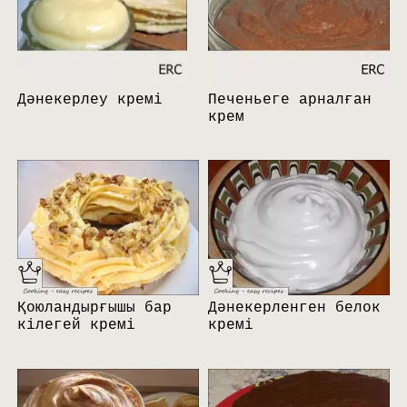
Дәнекерлеу кремі
Печеньеге арналған
крем
Қоюландырғышы бар
Дәнекерленген белок
кілегей кремі
кремі