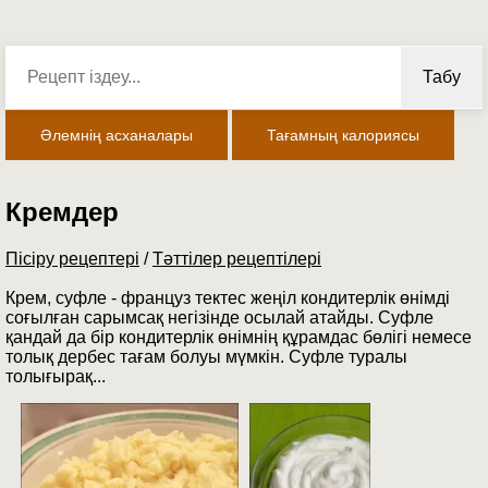
Табу
Әлемнің асханалары
Тағамның калориясы
Кремдер
Пісіру рецептері
/
Тәттілер рецептілері
Крем, суфле - француз тектес жеңіл кондитерлік өнімді
соғылған сарымсақ негізінде осылай атайды. Суфле
қандай да бір кондитерлік өнімнің құрамдас бөлігі немесе
толық дербес тағам болуы мүмкін. Суфле туралы
толығырақ...