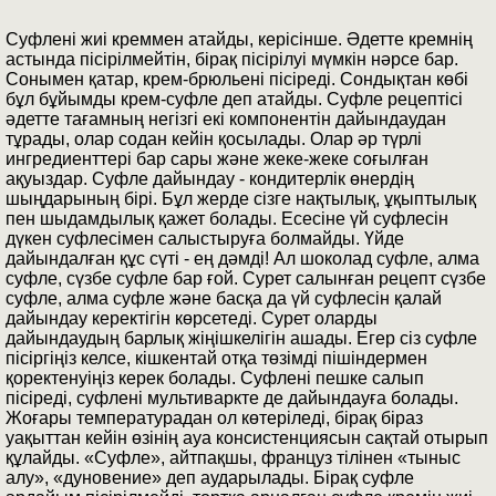
Суфлені жиі креммен атайды, керісінше. Әдетте кремнің
астында пісірілмейтін, бірақ пісірілуі мүмкін нәрсе бар.
Сонымен қатар, крем-брюльені пісіреді. Сондықтан көбі
бұл бұйымды крем-суфле деп атайды. Суфле рецептісі
әдетте тағамның негізгі екі компонентін дайындаудан
тұрады, олар содан кейін қосылады. Олар әр түрлі
ингредиенттері бар сары және жеке-жеке соғылған
ақуыздар. Суфле дайындау - кондитерлік өнердің
шыңдарының бірі. Бұл жерде сізге нақтылық, ұқыптылық
пен шыдамдылық қажет болады. Есесіне үй суфлесін
дүкен суфлесімен салыстыруға болмайды. Үйде
дайындалған құс сүті - ең дәмді! Ал шоколад суфле, алма
суфле, сүзбе суфле бар ғой. Сурет салынған рецепт сүзбе
суфле, алма суфле және басқа да үй суфлесін қалай
дайындау керектігін көрсетеді. Сурет оларды
дайындаудың барлық жіңішкелігін ашады. Егер сіз суфле
пісіргіңіз келсе, кішкентай отқа төзімді пішіндермен
қоректенуіңіз керек болады. Суфлені пешке салып
пісіреді, суфлені мультиваркте де дайындауға болады.
Жоғары температурадан ол көтеріледі, бірақ біраз
уақыттан кейін өзінің ауа консистенциясын сақтай отырып
құлайды. «Суфле», айтпақшы, француз тілінен «тыныс
алу», «дуновение» деп аударылады. Бірақ суфле