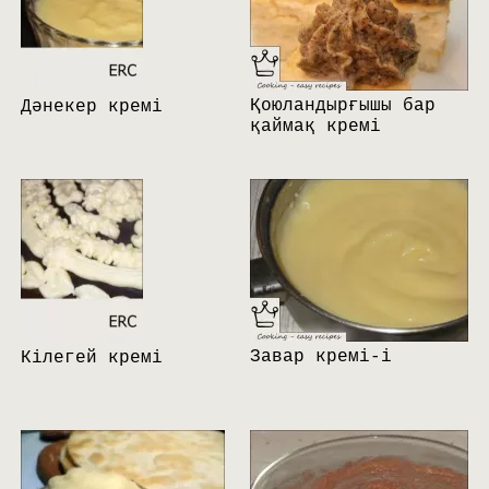
Қоюландырғышы бар
Дәнекер кремі
қаймақ кремі
Завар кремі-i
Кілегей кремі