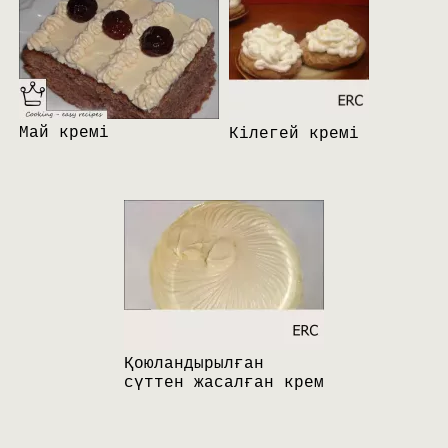
Май кремі
Кілегей кремі
Қоюландырылған
сүттен жасалған крем