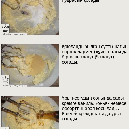
пудрасын қосады.
Қоюландырылған сүтті (шағын
порциялармен) құйып, тағы да
бірнеше минут (5 минут)
соғады.
Ұрып-соғудың соңында сары
кремге ваниль, коньяк немесе
десертті шарап қосылады.
Кілегей кремді тағы да ұрып-
соғады.