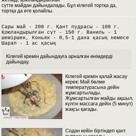
сүтте майдан дайындалады. Бұл кілегей тортқа да,
тортқа да өте қолайлы.
Сары май - 200 г. Қант пудрасы - 100 г.
Қоюландырылған сүт - 150 г. Ваниль - 1
шеміршек, Коньяк - 0,5-1 дана қасық немесе
Шарап - 1 ас қасық
Кілегей кремін дайындауға арналған өнімдерді
дайындау.
Кілегей кремін қалай жасау
керек: Май бөлме
температурасына дейін
жұмсартылады.
Жұмсартылған майды ақшыл,
күлгін массаға дейін (5 минут)
жақсы қағады.
Содан кейін біртіндеп қант