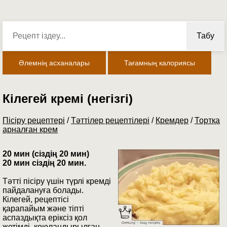
Табу
Әлемнің асханалары
Тағамның калориясы
Кілегей кремі (негізгі)
Пісіру рецептері
/
Тәттілер рецептілері
/
Кремдер
/
Тортқа
арналған крем
20 мин (сіздің 20 мин)
20 мин сіздің 20 мин.
Тәтті пісіру үшін түрлі кремді
пайдалануға болады.
Кілегей, рецептісі
қарапайым және тіпті
аспаздықта еріксіз қол
жетімді, қоюландырылған