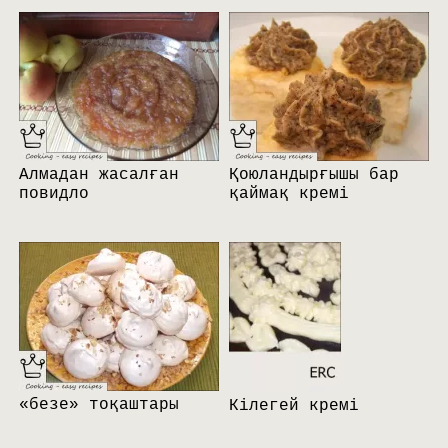
Алмадан жасалған
Қоюландырғышы бар
повидло
қаймақ кремі
«безе» тоқаштары
Кілегей кремі