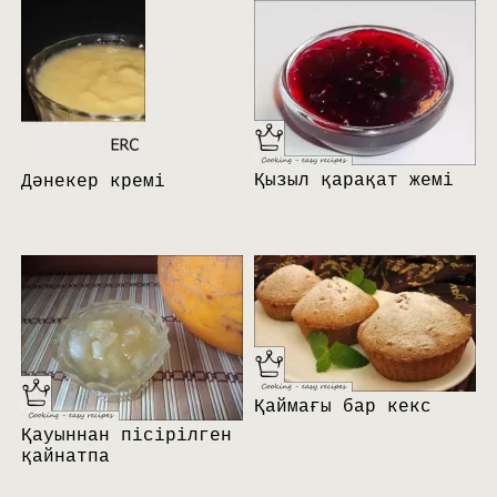
Қызыл қарақат жемі
Дәнекер кремі
Қаймағы бар кекс
Қауыннан пісірілген
қайнатпа