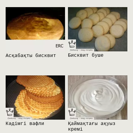
Бисквит буше
Асқабақты бисквит
Кәдімгі вафли
Қаймақтағы ақуыз
кремі