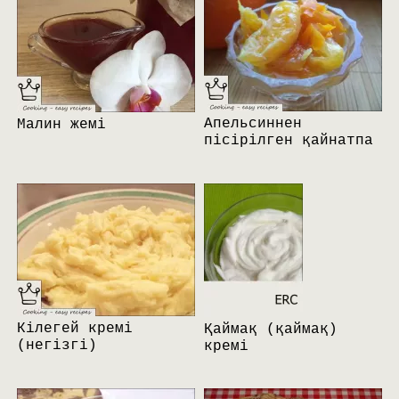
Апельсиннен
Малин жемі
пісірілген қайнатпа
Кілегей кремі
Қаймақ (қаймақ)
(негізгі)
кремі