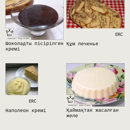
Шоколадты пісірілген
Құм печенье
кремі
Қаймақтан жасалған
Наполеон кремі
желе