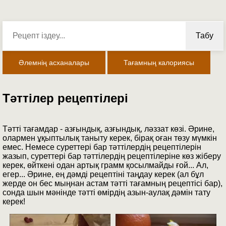
Табу
Әлемнің асханалары
Тағамның калориясы
Тәттілер рецептілері
Тәтті тағамдар - азғындық, азғындық, ләззат көзі. Әрине,
олармен ұқыптылық таныту керек, бірақ оған төзу мүмкін
емес. Немесе суреттері бар тәттілердің рецептілерін
жазып, суреттері бар тәттілердің рецептілеріне көз жіберу
керек, өйткені одан артық грамм қосылмайды ғой... Ал,
егер... Әрине, ең дәмді рецептіні таңдау керек (ал бұл
жерде он бес мыңнан астам тәтті тағамның рецептісі бар),
сонда шын мәнінде тәтті өмірдің азын-аулақ дәмін тату
керек!