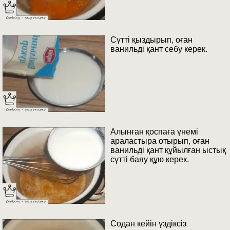
Сүтті қыздырып, оған
ванильді қант себу керек.
Алынған қоспаға үнемі
араластыра отырып, оған
ванильді қант құйылған ыстық
сүтті баяу құю керек.
Содан кейін үздіксіз