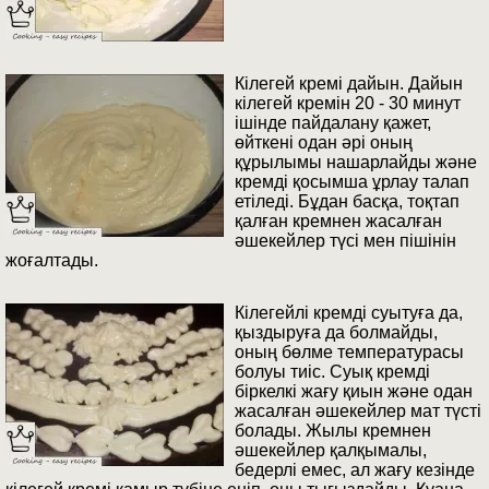
Кілегей кремі дайын. Дайын
кілегей кремін 20 - 30 минут
ішінде пайдалану қажет,
өйткені одан әрі оның
құрылымы нашарлайды және
кремді қосымша ұрлау талап
етіледі. Бұдан басқа, тоқтап
қалған кремнен жасалған
әшекейлер түсі мен пішінін
жоғалтады.
Кілегейлі кремді суытуға да,
қыздыруға да болмайды,
оның бөлме температурасы
болуы тиіс. Суық кремді
біркелкі жағу қиын және одан
жасалған әшекейлер мат түсті
болады. Жылы кремнен
әшекейлер қалқымалы,
бедерлі емес, ал жағу кезінде