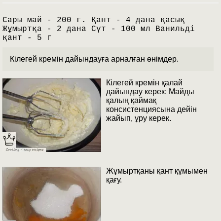
Сары май - 200 г. Қант - 4 дана қасық
Жұмыртқа - 2 дана Сүт - 100 мл Ванильді
қант - 5 г
Кілегей кремін дайындауға арналған өнімдер.
Кілегей кремін қалай
дайындау керек: Майды
қалың қаймақ
консистенциясына дейін
жайып, ұру керек.
Жұмыртқаны қант құмымен
қағу.