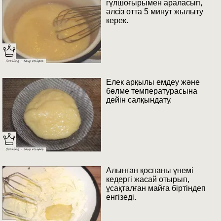
гүлшоғырымен араласып,
әлсіз отта 5 минут жылыту
керек.
Елек арқылы емдеу және
бөлме температурасына
дейін салқындату.
Алынған қоспаны үнемі
кедергі жасай отырып,
ұсақталған майға біртіндеп
енгізеді.