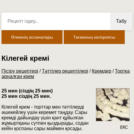
Табу
Әлемнің асханалары
Тағамның калориясы
Кілегей кремі
Пісіру рецептері
/
Тәттілер рецептілері
/
Кремдер
/
Тортқа
арналған крем
25 мин (сіздің 25 мин)
25 мин сіздің 25 мин.
Кілегей крем - торттар мен тәттілерді
әшекейлеу үшін керемет таңдау. Сары
кремді дайындау үшін қант құйылған
жұмыртқаны сүтпен қыздырады, содан
кейін қоспаны сары маймен қосады.