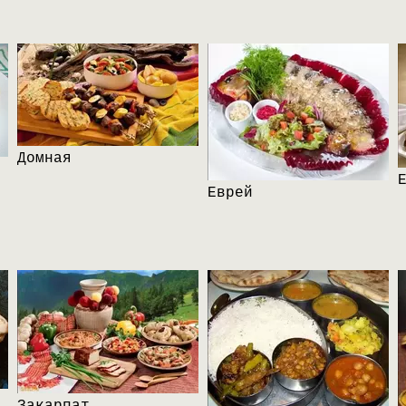
Домная
Еврей
Закарпат