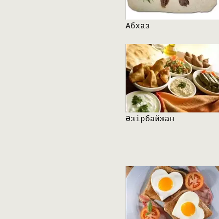
Абхаз
Әзірбайжан