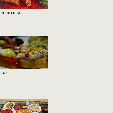
Аргентина
Баск