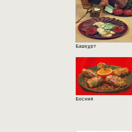
Башқұрт
Босния