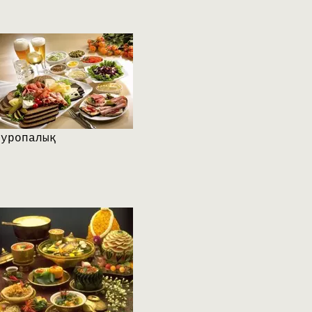
Еуропалық