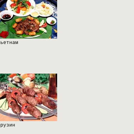
Вьетнам
Грузин