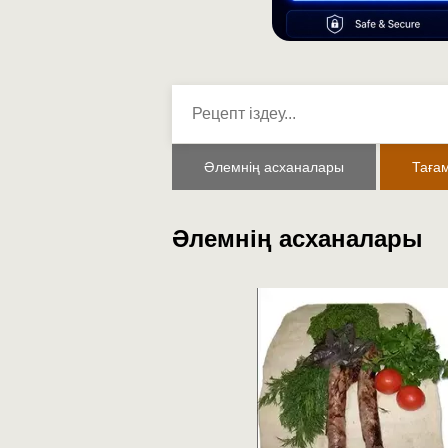
Әлемнің асханалары
Таға
Әлемнің асханалары