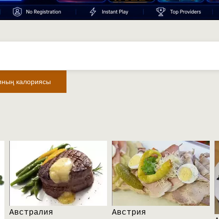
мның калориясы
Австралия
Австрия