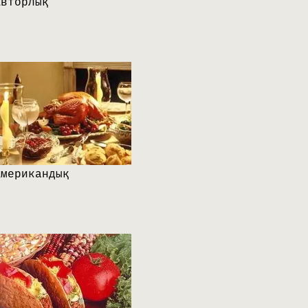
Авторлық
Американдық