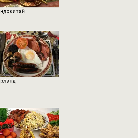
Индокитай
Ирланд