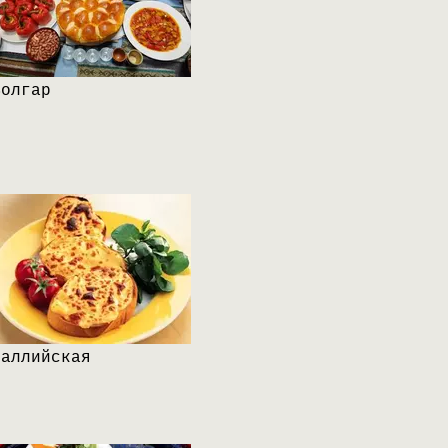
Болгар
Валлийская