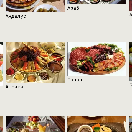
Араб
Андалус
Бавар
Африка