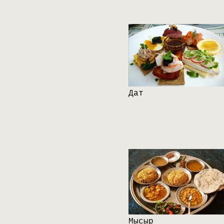
Дат
Мысыр