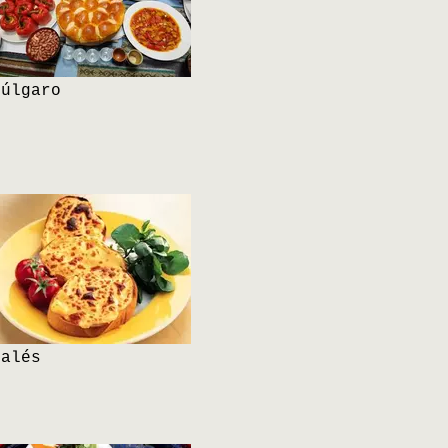
Búlgaro
Galés