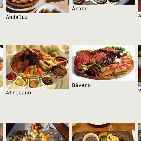
Árabe
Andaluz
Bávaro
Africano