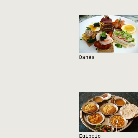
Danés
Egipcio