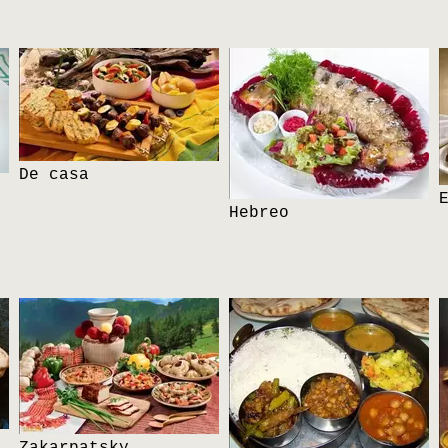
De casa
Hebreo
Zakarpatsky