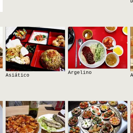
Argelino
Asiático