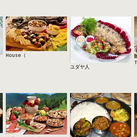
House（
ユダヤ人