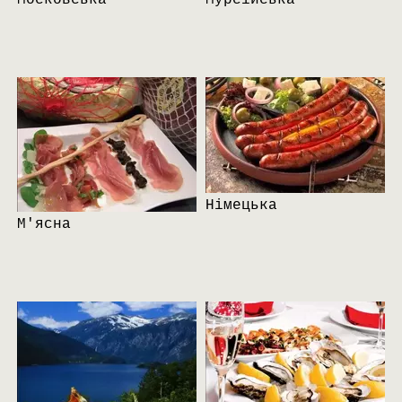
Московська
Мурсійська
Німецька
М'ясна