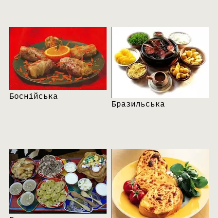
Боснійська
Бразильська