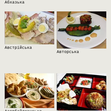
Абхазька
Австрійська
Авторська