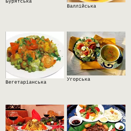
Бурятська
Валлійська
Угорська
Вегетаріанська