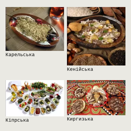
Карельська
Кенійська
Киргизька
Кіпрська