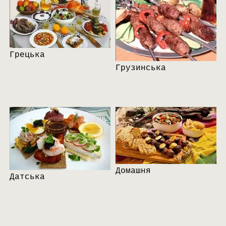
Грецька
Грузинська
Домашня
Датська