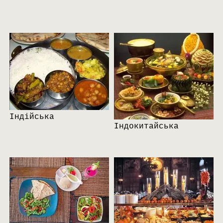
Індійська
Індокитайська