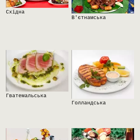
Східна
В'єтнамська
Гватемальська
Голландська