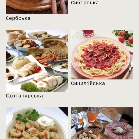
Сибірська
Сербська
Сицилійська
Сінгапурська