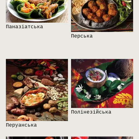
Паназіатська
Перська
Полінезійська
Перуанська