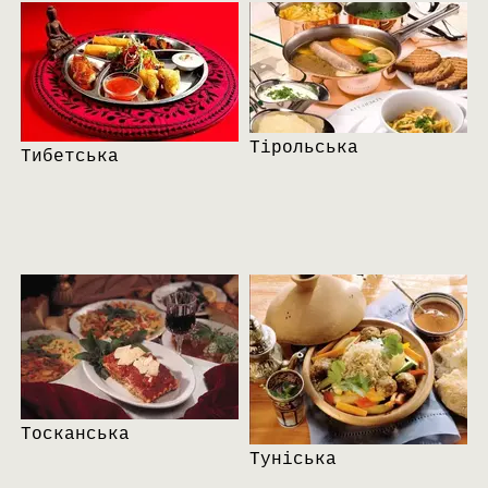
Тірольська
Тибетська
Тосканська
Туніська