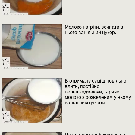
Молоко нагріти, всипати в
нього ванільний цукор.
В отриману суміш повільно
влити, постійно
перешкоджаючи, гаряче
молоко з розведеним у ньому
ванільним цукром.
Потім прогріти 5 хвилин на