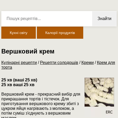
Знайти
Кухні світу
Калорії продуктів
Вершковий крем
Кулінарні рецепти
/
Рецепти солодощів
/
Креми
/
Крем для
торта
25 хв (ваші 25 хв)
25 хв ваші 25 хв
Вершковий крем - прекрасний вибір для
прикрашання тортів і тістечок. Для
приготування вершкового крему збиті з
цукром яйця нагрівають з молоком, а
потім суміш з'єднують з вершковим
маслом.