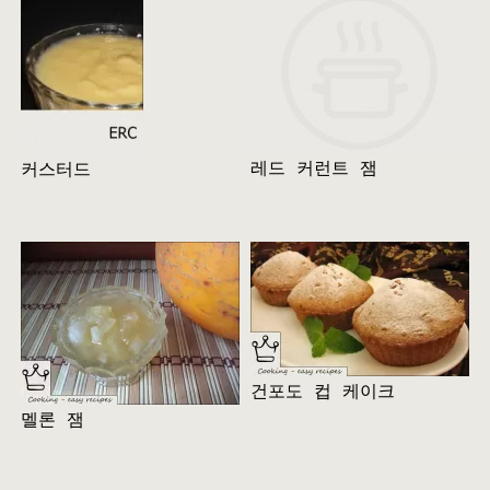
레드 커런트 잼
커스터드
건포도 컵 케이크
멜론 잼