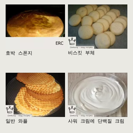
비스킷 부체
호박 스폰지
일반 와플
사워 크림에 단백질 크림