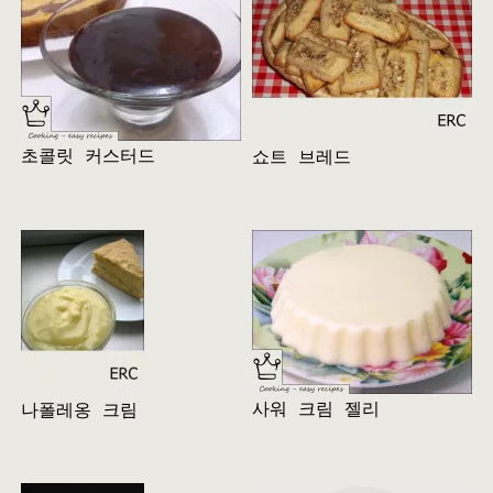
초콜릿 커스터드
쇼트 브레드
사워 크림 젤리
나폴레옹 크림