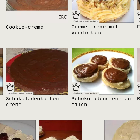
Creme creme mit
Cookie-creme
verdickung
Schokoladenkuchen-
Schokoladencreme auf
creme
milch