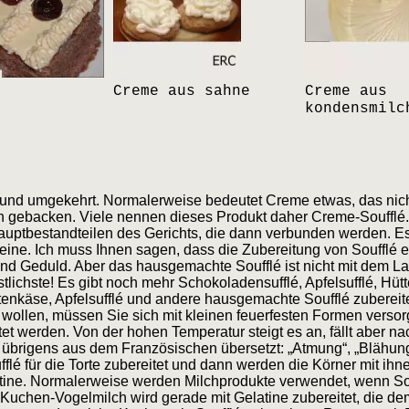
Creme aus sahne
Creme aus
kondensmilc
, und umgekehrt. Normalerweise bedeutet Creme etwas, das nic
 gebacken. Viele nennen dieses Produkt daher Creme-Soufflé. 
uptbestandteilen des Gerichts, die dann verbunden werden. Es
ine. Ich muss Ihnen sagen, dass die Zubereitung von Soufflé ei
und Geduld. Aber das hausgemachte Soufflé ist nicht mit dem La
östlichste! Es gibt noch mehr Schokoladensufflé, Apfelsufflé, Hü
enkäse, Apfelsufflé und andere hausgemachte Soufflé zubereitet
wollen, müssen Sie sich mit kleinen feuerfesten Formen versor
et werden. Von der hohen Temperatur steigt es an, fällt aber na
rd übrigens aus dem Französischen übersetzt: „Atmung“, „Blähung
flé für die Torte zubereitet und dann werden die Körner mit ihn
atine. Normalerweise werden Milchprodukte verwendet, wenn Souf
uchen-Vogelmilch wird gerade mit Gelatine zubereitet, die de