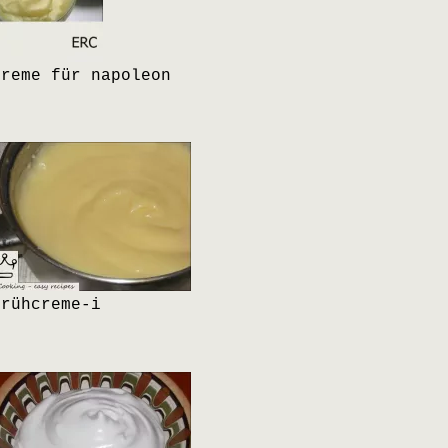
Creme für napoleon
Brühcreme-i