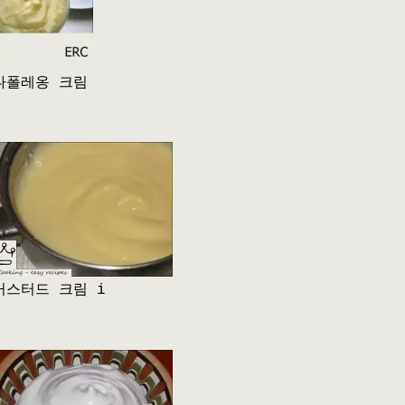
나폴레옹 크림
커스터드 크림 i