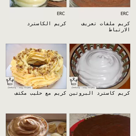
كريم ملفات تعريف
كريم الكاسترد
الارتباط
كريم كاسترد البروتين
كريم مع حليب مكثف