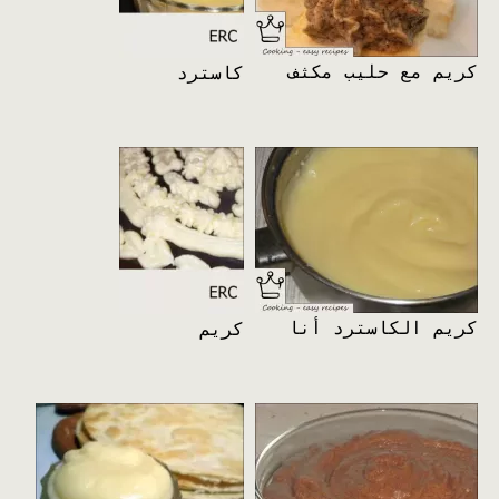
كريم مع حليب مكثف
كاسترد
كريم الكاسترد أنا
كريم