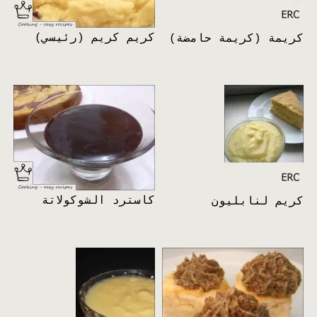
كريم كريم (رئيسي)
كريمة (كريمة حامضة)
كاسترد الشوكولاتة
كريم لنابليون