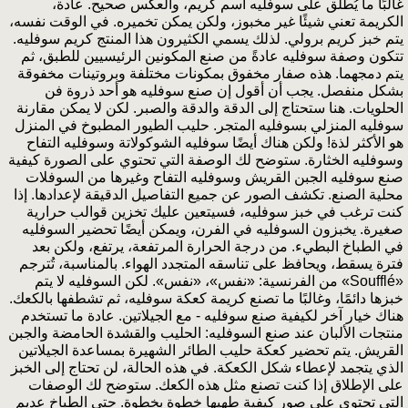
غالبًا ما يُطلق على سوفليه اسم كريم، والعكس صحيح. عادة،
الكريمة تعني شيئًا غير مخبوز، ولكن يمكن تخميره. في الوقت نفسه،
يتم خبز كريم برولي. لذلك يسمي الكثيرون هذا المنتج كريم سوفليه.
تتكون وصفة سوفليه عادةً من صنع المكونين الرئيسيين للطبق، ثم
يتم دمجهما. هذه صفار مخفوق بمكونات مختلفة وبروتينات مخفوقة
بشكل منفصل. يجب أن أقول إن صنع سوفليه هو أحد ذروة فن
الحلويات. هنا ستحتاج إلى الدقة والدقة والصبر. لكن لا يمكن مقارنة
سوفليه المنزلي بسوفليه المتجر. حليب الطيور المطبوخ في المنزل
هو الأكثر لذة! ولكن هناك أيضًا سوفليه الشوكولاتة وسوفليه التفاح
وسوفليه الخثارة. ستوضح لك الوصفة التي تحتوي على الصورة كيفية
صنع سوفليه الجبن القريش وسوفليه التفاح وغيرها من السوفلات
محلية الصنع. تكشف الصور عن جميع التفاصيل الدقيقة لإعدادها. إذا
كنت ترغب في خبز سوفليه، فسيتعين عليك تخزين قوالب حرارية
صغيرة. يخبزون السوفليه في الفرن، ويمكن أيضًا تحضير السوفليه
في الطباخ البطيء. من درجة الحرارة المرتفعة، يرتفع، ولكن بعد
فترة يسقط، ويحافظ على تناسقه المتجدد الهواء. بالمناسبة، تُترجم
«Soufflé» من الفرنسية: «نفس»، «نفس». لكن السوفليه لا يتم
خبزها دائمًا، وغالبًا ما تصنع كريمة كعكة سوفليه، ثم تشطفها بالكعك.
هناك خيار آخر لكيفية صنع سوفليه - مع الجيلاتين. عادة ما تستخدم
منتجات الألبان عند صنع السوفليه: الحليب والقشدة الحامضة والجبن
القريش. يتم تحضير كعكة حليب الطائر الشهيرة بمساعدة الجيلاتين
الذي يتجمد لإعطاء شكل الكعكة. في هذه الحالة، لن تحتاج إلى الخبز
على الإطلاق إذا كنت تصنع مثل هذه الكعك. ستوضح لك الوصفات
التي تحتوي على صور كيفية طهيها خطوة بخطوة. حتى الطباخ عديم