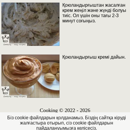
Қоюландырғыштан жасалған
крем жеңіл және жүнді болуы
тиіс. Ол үшін оны тағы 2-3
минут соғыңыз.
Қоюландырғыш кремі дайын.
Cooking © 2022 - 2026
Біз cookie файлдарын қолданамыз. Біздің сайтқа кіруді
жалғастыра отырып, сіз cookie файлдарын
пайдалануымызға келісесіз.