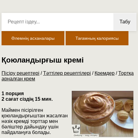
Табу
Әлемнің асханалары
Тағамның калориясы
Қоюландырғыш кремі
Пісіру рецептері
/
Тәттілер рецептілері
/
Кремдер
/
Тортқа
арналған крем
1 порция
2 сағат сіздің 15 мин.
Маймен пісірілген
қоюландырғыштан жасалған
нәзік кремді торттар мен
бәліштер дайындау үшін
пайдалануға болады.