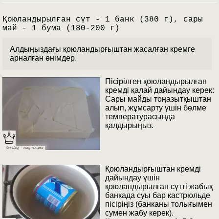
Қоюландырылған сүт - 1 банк (380 г), сары
май - 1 бума (180-200 г)
Алдыңыздағы қоюландырғыштан жасалған кремге
арналған өнімдер.
Пісірілген қоюландырылған
кремді қалай дайындау керек:
Сары майды тоңазытқыштан
алып, жұмсарту үшін бөлме
температурасында
қалдырыңыз.
Қоюландырғыштан кремді
дайындау үшін
қоюландырылған сүтті жабық
банкада суы бар кастрюльде
пісіріңіз (банканы толығымен
сумен жабу керек).