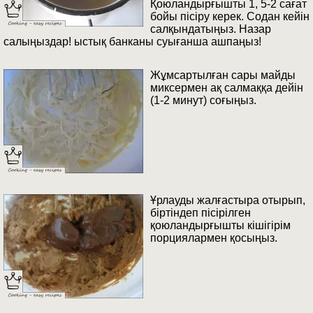
Қоюландырғышты 1, 5-2 сағат
бойы пісіру керек. Содан кейін
салқындатыңыз. Назар
салыңыздар! ыстық банканы суығанша ашпаңыз!
Жұмсартылған сары майды
миксермен ақ салмаққа дейін
(1-2 минут) соғыңыз.
Ұрлауды жалғастыра отырып,
біртіндеп пісірілген
қоюландырғышты кішігірім
порциялармен қосыңыз.