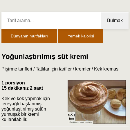
Bulmak
Dünyanın mutfakları
Yemek kalorisi
Yoğunlaştırılmış süt kremi
Pişirme tarifleri
/
Tatlılar için tarifler
/
kremler
/
Kek kreması
1 porsiyon
15 dakikanız 2 saat
Kek ve kek yapmak için
tereyağlı haşlanmış
yoğunlaştırılmış sütün
yumuşak bir kremi
kullanılabilir.