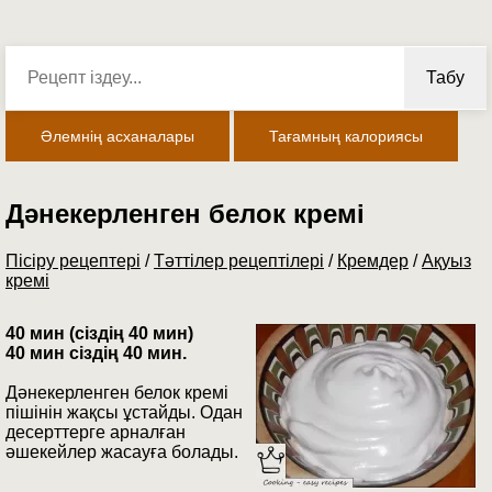
Табу
Әлемнің асханалары
Тағамның калориясы
Дәнекерленген белок кремі
Пісіру рецептері
/
Тәттілер рецептілері
/
Кремдер
/
Ақуыз
кремі
40 мин (сіздің 40 мин)
40 мин сіздің 40 мин.
Дәнекерленген белок кремі
пішінін жақсы ұстайды. Одан
десерттерге арналған
әшекейлер жасауға болады.