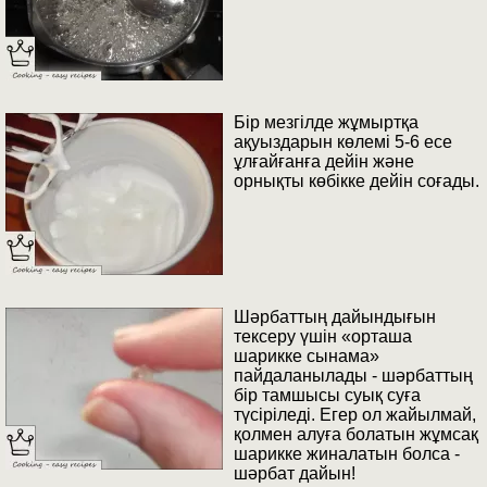
Бір мезгілде жұмыртқа
ақуыздарын көлемі 5-6 есе
ұлғайғанға дейін және
орнықты көбікке дейін соғады.
Шәрбаттың дайындығын
тексеру үшін «орташа
шарикке сынама»
пайдаланылады - шәрбаттың
бір тамшысы суық суға
түсіріледі. Егер ол жайылмай,
қолмен алуға болатын жұмсақ
шарикке жиналатын болса -
шәрбат дайын!