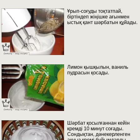
Ұрып-соғуды тоқтатпай,
біртіндеп жіңішке ағынмен
ыстық қант шәрбатын құйады.
Лимон қышқылын, ваниль
пудрасын қосады.
Шәрбат қосылғаннан кейін
кремді 10 минут соғады.
Сондықтан, дәнекерленген
ақуыз кремі бұйымдарды