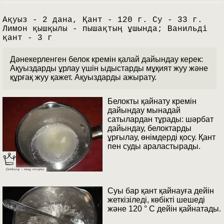
Ақуыз - 2 дана, Қант - 120 г. Су - 33 г.
Лимон қышқылы - пышақтың ұшында; Ванильді
қант - 3 г
Дәнекерленген белок кремін қалай дайындау керек:
Ақуыздарды ұрлау үшін ыдыстарды мұқият жуу және
құрғақ жуу қажет. Ақуыздарды ажырату.
Белокты қайнату кремін
дайындау мынадай
сатылардан тұрады: шәрбат
дайындау, белоктарды
ұрғылау, өнімдерді қосу. Қант
пен суды араластырады.
Суы бар қант қайнауға дейін
жеткізіледі, көбікті шешеді
және 120 ° С дейін қайнатады.