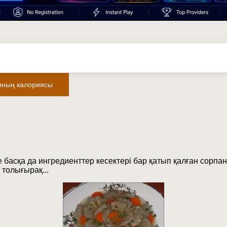
мның калориясы
е басқа да ингредиенттер кесектері бар қатып қалған сорпан
 толығырақ...