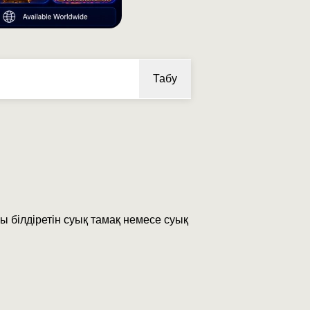
Табу
ы білдіретін суық тамақ немесе суық