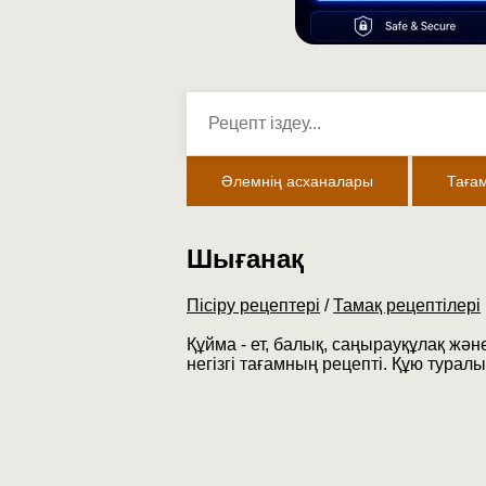
Әлемнің асханалары
Таға
Шығанақ
Пісіру рецептері
/
Тамақ рецептілері
Құйма - ет, балық, саңырауқұлақ жән
негізгі тағамның рецепті. Құю туралы