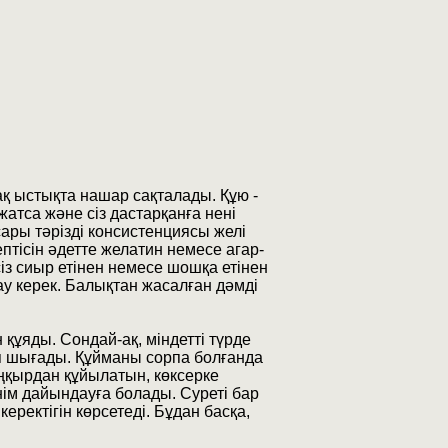
ақ ыстықта нашар сақталады. Құю -
атса және сіз дастарқанға нені
 сары тәрізді консистенциясы желі
тісін әдетте желатин немесе агар-
сіз сиыр етінен немесе шошқа етінен
у керек. Балықтан жасалған дәмді
құяды. Сондай-ақ, міндетті түрде
лып шығады. Құйманы сорпа болғанда
ңқырдан құйылатын, көксерке
ім дайындауға болады. Суреті бар
ректігін көрсетеді. Бұдан басқа,