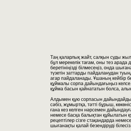
Таң қаларлық жайт, салқын суды жыл
бұл мерекелік тағам, оны тез арада 
беретініңізді білмесеңіз, онда шыған
түзетін заттарды пайдаланудан туын
агар пайдаланады. Ұшаның кейбір бөл
құймалы сорпа дайындағыңыз келсе, 
құйма басын қайнататын болса, алы
Алдымен құю сорпасын дайындайды. О
сәбіз, жұмыртқа, тәтті бұрыш, көкө
ғана кез келген нәрсемен дайындау
немесе басқа балықтан құйылатын қ
рецептілер сізге стақандарда немес
шығанақты қалай безендіруді білесіз