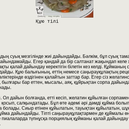
Құю тілі
дың суық мезгілінде жиі дайындайды. Бәлкім, бұл суық там
дайындамайды. Егер қандай да бір салтанат жақындап келе ж
ақты қалай дайындау керектігін білетін кез келді. Құйманың
дайды. Құю балығының, еттің немесе саңырауқұлақтың рецеп
іктерінде өздігінен қалайтын заттар бар. Егер сіз желатин
былғары бар еттен, мысалы, аяқ, құйрықтан сорпа дайында
нады.
л дайын болғанда, етті кесіп, желатин құйылған сорпамен 
ніс қосып, салқындатады. Бұл өте әдемі әрі дәмді құйма бо
ға болады. Сиыр етінен құйылатын, тауықтан құйылатын, шұ
ұйма дайындайды. Тіпті саңырауқұлақтармен де құймалы өн
е пиалаларда түпнұсқа порциялық құйманы қалай дайындау ке
.