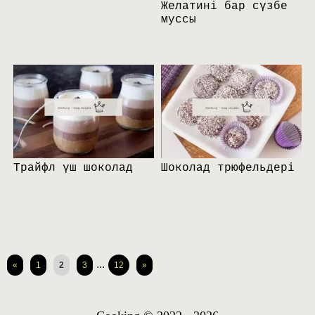
Желатині бар сүзбе
муссы
Трайфл үш шоколад
Шоколад трюфельдері
...
«
1
2
3
12
»