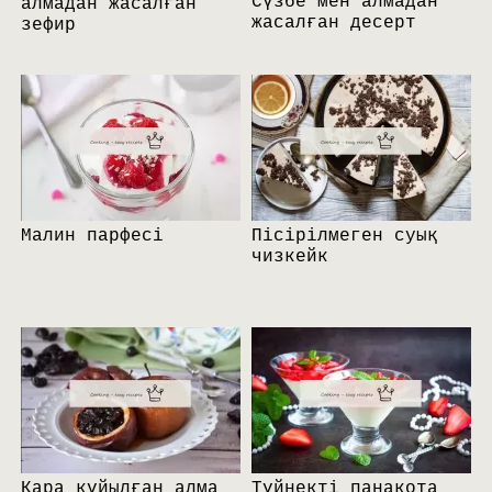
Сүзбе мен алмадан
алмадан жасалған
жасалған десерт
зефир
Малин парфесі
Пісірілмеген суық
чизкейк
Қара құйылған алма
Түйнекті панакота