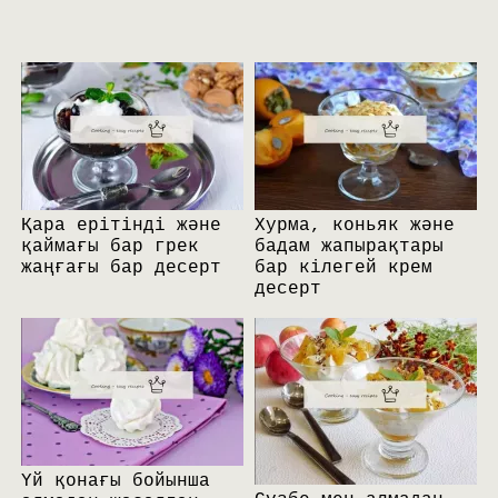
Қара ерітінді және
Хурма, коньяк және
қаймағы бар грек
бадам жапырақтары
жаңғағы бар десерт
бар кілегей крем
десерт
Үй қонағы бойынша