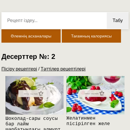
Табу
Әлемнің асханалары
Тағамның калориясы
Десерттер №: 2
Пісіру рецептері
/
Тәттілер рецептілері
Желатинмен
Шоколад-сары соусы
пісірілген желе
бар лайм
шәрбатындағы алмұрт