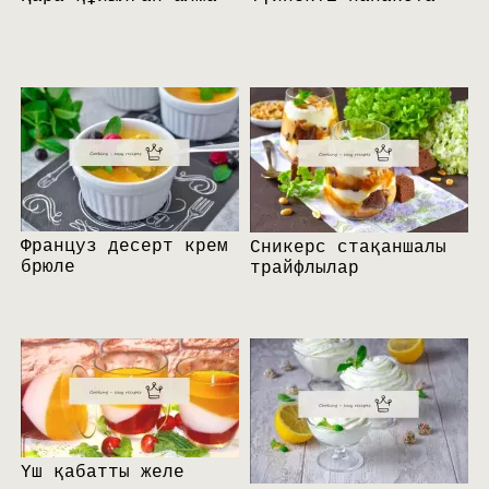
Француз десерт крем
Сникерс стақаншалы
брюле
трайфлылар
Үш қабатты желе