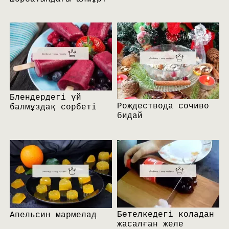
Блендердегі үй
Рождествода сочиво
балмұздақ сорбеті
бидай
Бөтелкедегі коладан
Апельсин мармелад
жасалған желе