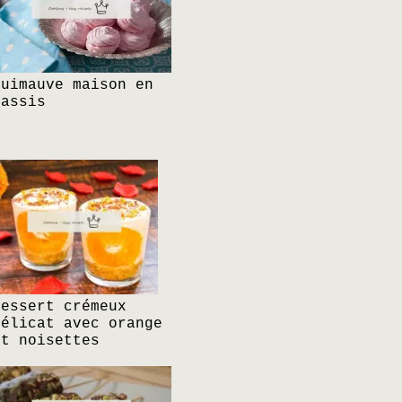
Guimauve maison en
cassis
Dessert crémeux
délicat avec orange
et noisettes