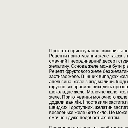
Простота приготування, використання
Рецепти приготування желе також зн
смачний і неординарний десерт студе
желатину. Основа желе може бути рі
Рецепт фруктового желе без желатину
застигає желе. В інших випадках жел
апельсина, желе з ягід малини. Іноді
фруктів, як правило виходить прозор
шоколадне желе. Молочне желе, желе 
желе. Приготування молочного желе 
додали ванілін, і поставили застига
швидких і доступних, желатин застиг
веселеньке желе бите скло. Це може 
смачне і дуже подобається дітям.
Поширене питання - як зробити желе 