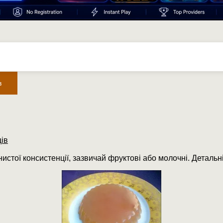
в
ів
истої консистенції, зазвичай фруктові або молочні. Детальн