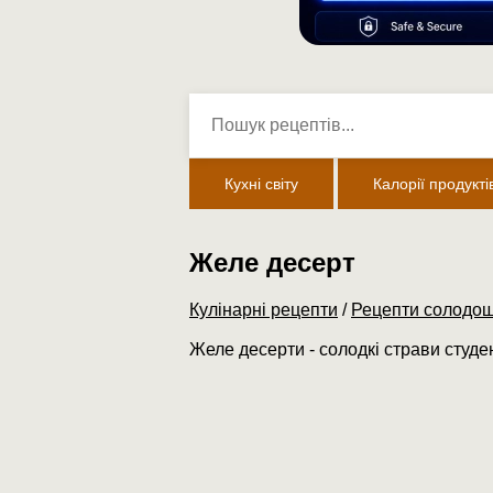
Кухні світу
Калорії продукті
Желе десерт
Кулінарні рецепти
/
Рецепти солодощ
Желе десерти - солодкі страви студен