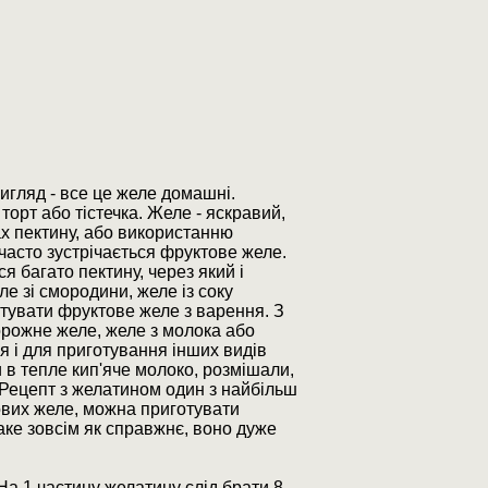
вигляд - все це желе домашні.
орт або тістечка. Желе - яскравий,
ах пектину, або використанню
асто зустрічається фруктове желе.
я багато пектину, через який і
е зі смородини, желе із соку
готувати фруктове желе з варення. З
орожне желе, желе з молока або
я і для приготування інших видів
 в тепле кип'яче молоко, розмішали,
. Рецепт з желатином один з найбільш
рових желе, можна приготувати
аке зовсім як справжнє, воно дуже
На 1 частину желатину слід брати 8-