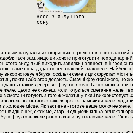
Желе з яблучного
соку
 тільки натуральних і корисних інгредієнтів, оригінальний 
адобляться вам, якщо ви хочете приготувати неординарний т
ністого виду, який виходить завдяки наявності в інгредієнт
зною, саме вона додає переважаючий смак желе. Найбільш ч
 використовує яблука, оскільки саме в цих фруктах міститьс
атин, пектин або агар додають. Смачні фруктові желе, це жел
 подають і такий десерт, як фрукти в желі. Також можна при
е желе. Цього не скажеш, коли готується сметанне желе, тв
з сметани готують з того ж желатину, який використовуєтьс
або желе зі сметаною таке ж просте: замочили желе, додали
ти в холодне місце. Як застигне - готове ваше молочне желе
ає швидше ніж, скажімо, агар. З'єднуючи кілька різнокольо
бути фруктове желе різного кольору і молочне желе. Скло т
з желатину. Головне тут правильно розрахувати пропорції. 