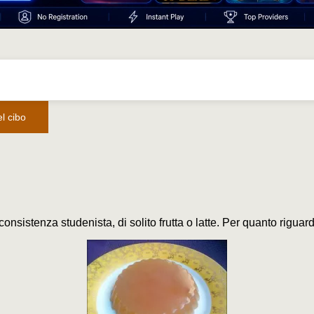
el cibo
 consistenza studenista, di solito frutta o latte. Per quanto riguard