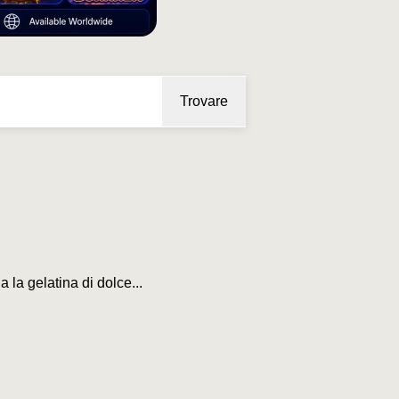
Trovare
a la gelatina di dolce...