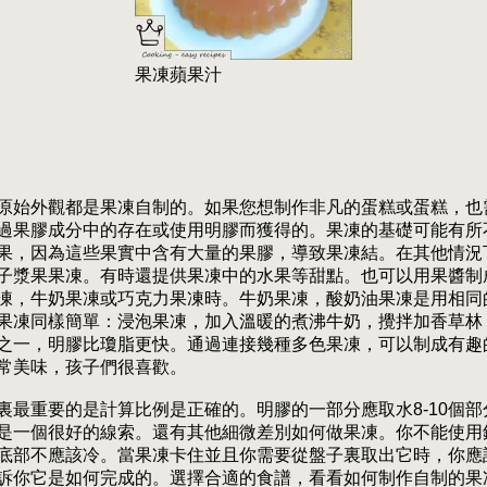
果凍蘋果汁
原始外觀都是果凍自制的。如果您想制作非凡的蛋糕或蛋糕，也
過果膠成分中的存在或使用明膠而獲得的。果凍的基礎可能有所
果，因為這些果實中含有大量的果膠，導致果凍結。在其他情況
子漿果果凍。有時還提供果凍中的水果等甜點。也可以用果醬制
凍，牛奶果凍或巧克力果凍時。牛奶果凍，酸奶油果凍是用相同
果凍同樣簡單：浸泡果凍，加入溫暖的煮沸牛奶，攪拌加香草林
之一，明膠比瓊脂更快。通過連接幾種多色果凍，可以制成有趣
常美味，孩子們很喜歡。
裏最重要的是計算比例是正確的。明膠的一部分應取水8-10個
是一個很好的線索。還有其他細微差別如何做果凍。你不能使用
底部不應該冷。當果凍卡住並且你需要從盤子裏取出它時，你應
訴你它是如何完成的。選擇合適的食譜，看看如何制作自制的果