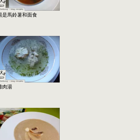
湯是馬鈴薯和面食
雞肉湯