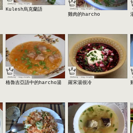
Kulesh烏克蘭語
雞肉的harcho
格魯吉亞語中的harcho湯
羅宋湯很冷