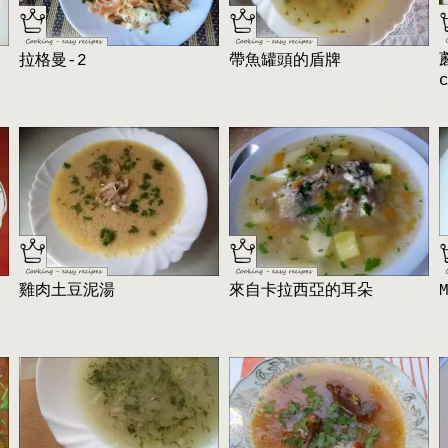
拉格曼-2
帶魚罐頭的盾牌
雞肉土豆泥湯
來自卡拉西亞的耳朵