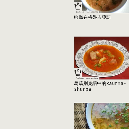
哈喬在格魯吉亞語
烏茲別克語中的kaurma-
shurpa