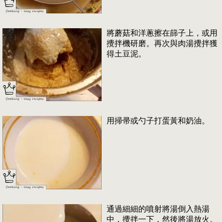
將蘑菇和洋蔥擦在篩子上，或用
攪拌機研磨。再次與肉湯攪拌獲
得土豆泥。
用掃帚或勺子打蛋黃和奶油。
通過細細的噴射將湯倒入熱湯
中，攪拌一下，然後將湯放火。