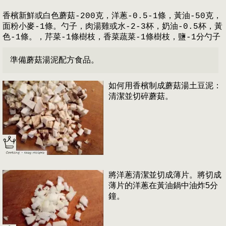
香檳新鮮或白色蘑菇-200克，洋蔥-0.5-1條，黃油-50克，
面粉小麥-1條。勺子，肉湯雞或水-2-3杯，奶油-0.5杯，黃
色-1條。，芹菜-1條樹枝，香菜蔬菜-1條樹枝，鹽-1分勺子
準備蘑菇湯泥配方食品。
如何用香檳制成蘑菇湯土豆泥：
清潔並切碎蘑菇。
將洋蔥清潔並切成薄片。將切成
薄片的洋蔥在黃油鍋中油炸5分
鐘。