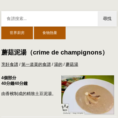
尋找
世界廚房
食物熱量
蘑菇泥湯（crime de champignons）
烹飪食譜
/
第一道菜的食譜
/
湯的
/
蘑菇湯
4個部分
40分鐘40分鐘
由香檳制成的精致土豆泥湯。