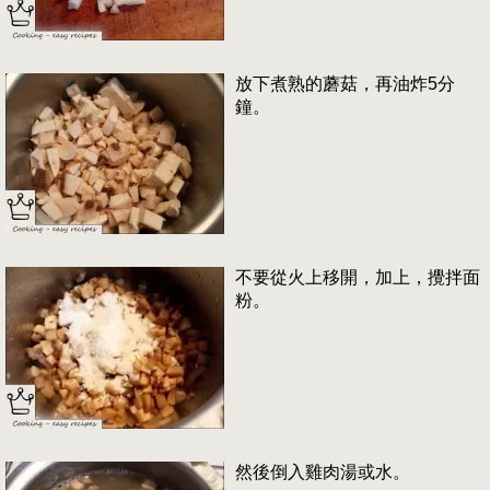
放下煮熟的蘑菇，再油炸5分
鐘。
不要從火上移開，加上，攪拌面
粉。
然後倒入雞肉湯或水。