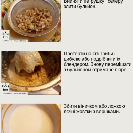
Вийняти петрушку і селеру,
злити бульйон.
Протерти на сіті гриби і
цибулю або подрібнити їх
блендером. Знову перемішати
з бульйоном отримане пюре.
Збити віничком або ложкою
яєчні жовтки з вершками.