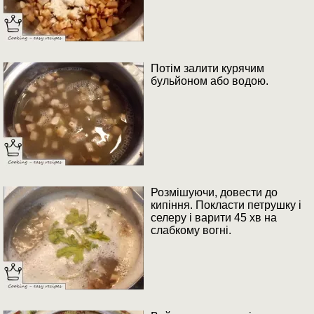
Потім залити курячим
бульйоном або водою.
Розмішуючи, довести до
кипіння. Покласти петрушку і
селеру і варити 45 хв на
слабкому вогні.