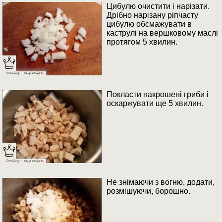
Цибулю очистити і нарізати.
Дрібно нарізану ріпчасту
цибулю обсмажувати в
каструлі на вершковому маслі
протягом 5 хвилин.
Покласти накрошені гриби і
оскаржувати ще 5 хвилин.
Не знімаючи з вогню, додати,
розмішуючи, борошно.