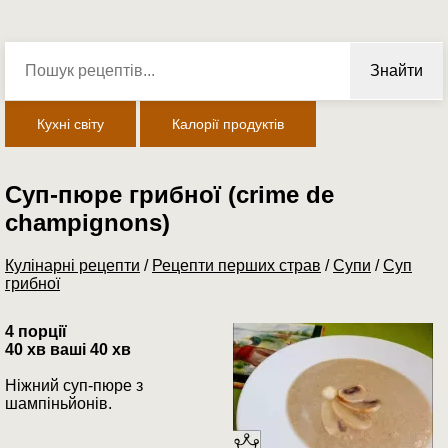
Знайти
Кухні світу
Калорії продуктів
Суп-пюре грибної (crime de
champignons)
Кулінарні рецепти
/
Рецепти перших страв
/
Супи
/
Суп
грибної
4 порції
40 хв ваші 40 хв
Ніжний суп-пюре з
шампіньйонів.