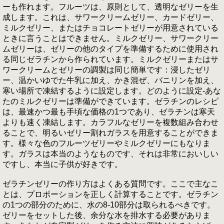
ーも作れます。フルーツは、原則として、透明なゼリーを生
成します。これは、サワークリームゼリー、カードゼリー、
ミルクゼリー、またはチョコレートゼリーが用意されている
ときに言うことはできません。ミルクゼリー、サワークリー
ムゼリーは、ゼリーの他のタイプを準備するために使用され
る同じゼラチンから作られています。ミルクゼリーまたはサ
ワークリームとゼリーの調製は同じ簡単です：浸したゼリ
ー、温かいゆでた牛乳に加え、かき混ぜ、バニリンを加え、
寒い場所で凍結するように設定します。どのように設定-あな
たのミルクゼリーは準備ができています。ゼラチンのレシピ
は、最速かつ最も手頃な価格の1つであり、ゼラチンは寒天
よりも速く凍結します。カラフルなゼリーを複数組み合わせ
ることで、明るいゼリー割れガラスを用意することができま
す。様々な色のフルーツゼリーやミルクゼリーにもなりま
す。ガラスは本当のようなものです、それは非常においしい
ですし、本当に子供が好きです。
ゼラチンゼリーの作り方はよくある質問です。ここで主なこ
とは、プロポーションを正しく計算することです。ゼラチン
の1つの部分のために、水の8-10部分は取られるべきです。
ゼリーをセットした後、余分な水を排水する必要がありま