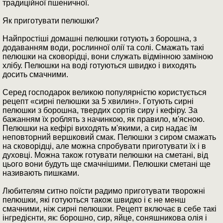
традиційної пшеничної.
Як приготувати пелюшки?
Найпростіші домашні пелюшки готують з борошна, з
додаванням води, рослинної олії та солі. Смажать такі
пелюшки на сковорідці, вони служать відмінною заміною
хлібу. Пелюшки на воді готуються швидко і виходять
досить смачними.
Серед господарок великою популярністю користується
рецепт «сирні пелюшки за 5 хвилин». Готують сирні
пелюшки з борошна, твердих сортів сиру і кефіру. За
бажанням їх роблять з начинкою, як правило, м'ясною.
Пелюшки на кефірі виходять м'якими, а сир надає їм
неповторний вершковий смак. Пелюшки з сиром смажать
на сковорідці, але можна спробувати приготувати їх і в
духовці. Можна також готувати пелюшки на сметані, від
цього вони будуть ще смачнішими. Пелюшки сметані ще
називають пишками.
Любителям ситно поїсти радимо приготувати творожні
пелюшки, які готуються також швидко і є не менш
смачними, ніж сирні пелюшки. Рецепт включає в себе такі
інгредієнти, як: борошно, сир, яйце, соняшникова олія і