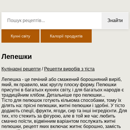
Знайти
Кухні світу
Калорії продуктів
Лепешки
Кулінарні рецепти
/
Рецепти виробів з тіста
Лепешка - це печіний або смажений борошняний виріб,
який, як правило, має круглу плоску форму. Пелюшки
присутні в багатьох кухнях світу, і для багатьох народів є
традиційним хлібом. Детальніше про пелюшки...
Тісто для пелюшок готують кількома способами, тому їх
ділять на: прісні пелюшки, житні пелюшки і здобні. У тісто
додають спеції, фрукти, ягоди, сир та інші інгредієнти. Для
тих, хто стежить за фігурою, але в той же час любить
смачно поїсти, відмінним варіантом послужать житні
пелюшки, рецепт яких включає житнє борошно, замість