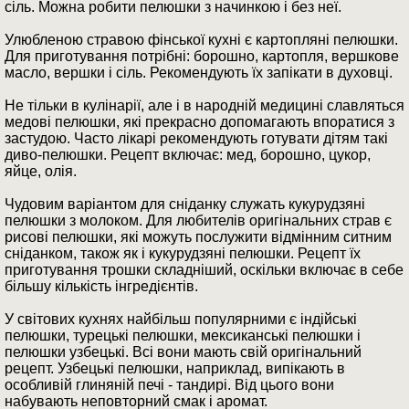
сіль. Можна робити пелюшки з начинкою і без неї.
Улюбленою стравою фінської кухні є картопляні пелюшки.
Для приготування потрібні: борошно, картопля, вершкове
масло, вершки і сіль. Рекомендують їх запікати в духовці.
Не тільки в кулінарії, але і в народній медицині славляться
медові пелюшки, які прекрасно допомагають впоратися з
застудою. Часто лікарі рекомендують готувати дітям такі
диво-пелюшки. Рецепт включає: мед, борошно, цукор,
яйце, олія.
Чудовим варіантом для сніданку служать кукурудзяні
пелюшки з молоком. Для любителів оригінальних страв є
рисові пелюшки, які можуть послужити відмінним ситним
сніданком, також як і кукурудзяні пелюшки. Рецепт їх
приготування трошки складніший, оскільки включає в себе
більшу кількість інгредієнтів.
У світових кухнях найбільш популярними є індійські
пелюшки, турецькі пелюшки, мексиканські пелюшки і
пелюшки узбецькі. Всі вони мають свій оригінальний
рецепт. Узбецькі пелюшки, наприклад, випікають в
особливій глиняній печі - тандирі. Від цього вони
набувають неповторний смак і аромат.