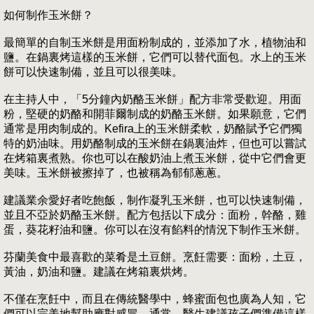
如何制作玉米餅？
最簡單的自制玉米餅是用面粉制成的，並添加了水，植物油和
鹽。在鍋裏烤這樣的玉米餅，它們可以替代面包。水上的玉米
餅可以快速制備，並且可以很美味。
在主持人中，「5分鐘內奶酪玉米餅」配方非常受歡迎。用面
粉，堅硬的奶酪和開菲爾制成的奶酪玉米餅。如果願意，它們
通常是用肉制成的。Kefira上的玉米餅柔軟，奶酪賦予它們獨
特的奶油味。用奶酪制成的玉米餅在鍋裏油炸，但也可以嘗試
在烤箱裏煮熟。你也可以在酸奶油上煮玉米餅，從中它們會更
美味。玉米餅被擦掉了，也被稱為郁郁蔥蔥。
建議業余愛好者吃飽飯，制作凝乳玉米餅，也可以快速制備，
並且不亞於奶酪玉米餅。配方包括以下成分：面粉，幹酪，雞
蛋，葵花籽油和鹽。你可以在沒有餡料的情況下制作玉米餅。
芬蘭美食中最喜歡的菜肴是土豆餅。烹飪需要：面粉，土豆，
黃油，奶油和鹽。建議在烤箱裏烘烤。
不僅在烹飪中，而且在傳統醫學中，蜂蜜面包也廣為人知，它
們可以完美地幫助應對感冒。通常，醫生建議孩子們準備這樣