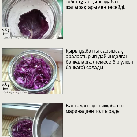
түбін тұтас қырыққабат
жапырақтарымен төсейді.
Қырыққабатты сарымсақ
араластырып дайындалған
банкаларға (немесе бір үлкен
банкаға) салады.
Банкадағы қырыққабатты
маринадпен толтырады.