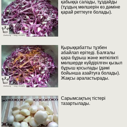
қабыққа салады, тұздайды
(тұздың мөлшерін өз дәміне
қарай реттеуге болады).
Қырыққабатты тұзбен
абайлап ерітеді. Балғалы
қара бұрыш және жеткілікті
мөлшерде күйдірілген қызыл
бұрыш қосылады (дәмі
бойынша азайтуға болады).
Жақсы араластырады.
Сарымсақтың тістері
тазартылады.