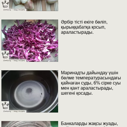
Әрбір тісті екіге бөліп,
қырыққабатқа қосып,
араластырады.
Маринадты дайындау үшін
бөлме температурасындағы
қайнаған суды, 6% сірке суы
мен қант араластырады,
шегені қосады.
Банкаларды жақсы жуады,