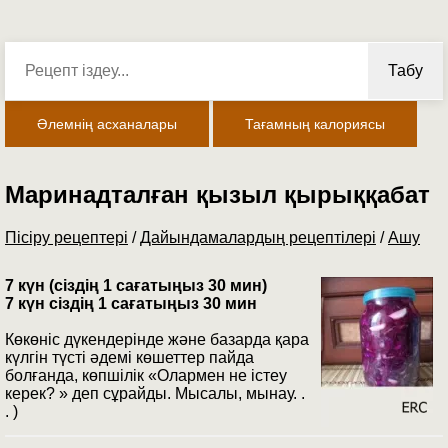
Табу
Әлемнің асханалары
Тағамның калориясы
Маринадталған қызыл қырыққабат
Пісіру рецептері
/
Дайындамалардың рецептілері
/
Ашу
7 күн (сіздің 1 сағатыңыз 30 мин)
7 күн сіздің 1 сағатыңыз 30 мин
Көкөніс дүкендерінде және базарда қара
күлгін түсті әдемі көшеттер пайда
болғанда, көпшілік «Олармен не істеу
керек? » деп сұрайды. Мысалы, мынау. .
. )