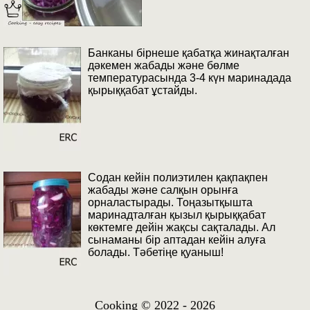
Банканы бірнеше қабатқа жинақталған
дәкемен жабады және бөлме
температурасында 3-4 күн маринадада
қырыққабат ұстайды.
Содан кейін полиэтилен қақпақпен
жабады және салқын орынға
орналастырады. Тоңазытқышта
маринадталған қызыл қырыққабат
көктемге дейін жақсы сақталады. Ал
сынаманы бір аптадан кейін алуға
болады. Тәбетіңе қуаныш!
Cooking © 2022 - 2026