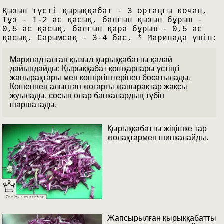
Қызыл түсті қырыққабат - 3 ортаңғы кочан,
Тұз - 1-2 ас қасық, балғын қызыл бұрыш -
0,5 ас қасық, балғын қара бұрыш - 0,5 ас
қасық, Сарымсақ - 3-4 бас, * Маринада үшін:
Маринадталған қызыл қырыққабатты қалай
дайындайды: Қырыққабат қошқарлары үстіңгі
жапырақтары мен көшіргіштерінен босатылады.
Көшеннен алынған жоғарғы жапырақтар жақсы
жуылады, сосын олар банкалардың түбін
шаршатады.
Қырыққабатты жіңішке тар
жолақтармен шинкалайды.
Жапсырылған қырыққабатты