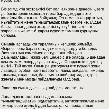
нұсқалары
Біз өсімдіктің экстрактісі бет, қол, аяқ және денесінің өзге
де бөліктерінің сезімтал терісі бар адамдарға өте
қолайлы болатынын байқадық. Ол тамаша жаңартатын,
нығайтатын және тыныштандыратын әсерге ие. Бұдан
басқа, лаванданың экстрактісі күн күйігіне, акне, тері
жарасына және т. б. қарсы күресте тамаша қорғаушы
болады.
Өнімнің аспаздықта таралғанын көпшілік білмейді.
Әсіресе, оны барлы ортада жиі кездестіруге болады.
Экстракттың көмегімен әр түрлі коктейльдер
дайындалады. Тәжірибелі шебер сізге оларды 5 данадан
кем емес мөлшерде ұсына алады. Олардың ішіндегі ең
әйгілі - Тай виски. Оның рецептурасы өте күрделі және
лаванда, бурбон, қант шәрбаты, лайм, шабдалы, имбирь
тамыры, халапеньо, бал, лимон шөбі, кармадон, грек
жаңғағы мен мұзды пайдалануды білдіреді.
Лаванда сығындысының пайдасы мен зияны
Лаванданың экстрактісі адам ағзасына
тыныштандыратын, жұмсартатын, антисептикалық және
тұтқыр әсер етеді. Бұдан басқа, ол қан айналымын