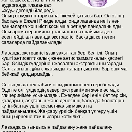
аударғанда «лаванда»
«жуу» дегенді білдіреді.
Оның өсімдіктің тарихына тікелей қатысы бар. Ол өзінің
бастауын Ежелгі Римде алды, онда лаванда негізінен
ванналарға хош иісті қосымша ретінде пайдаланылды.
Оны ароматерапияның танылған патшайымы деп
есептейді, ал лаванда экстрактісі басқа да көптеген
салаларда пайдаланылады.
Лаванда экстрактісі ұзақ уақыттан бері белгілі. Оның
күшті антисептикалық және антиспазматикалық қасиеті
бар. Өсімдік гүлдерінен жасалған экстракты шығарады.
Сәл сарғыш сұйық, жағымды жаңартқыш иісі бар ешкімді
бей-жай қалдырмайды.
Сығындыда тек табиғи өсімдік компоненттері болады.
Әдетте ол гүлдердің өздері экстрактімен және өсімдік
глицеринімен ұсынылады. Ежелден бері өнім бет терісін,
қолдарын, аяқтарын және денесінің басқа да бөліктерін
күтіп-баптау үшін косметикалық мақсатта
пайдаланылған. Жақсару үрдісін байқап үлгеру үшін
оның бірнеше тамшылары жеткілікті.
Лаванда сығындысын пайдалану және пайдалану