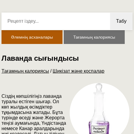
Табу
Әлемнің асханалары
Тағамның калориясы
Лаванда сығындысы
Тағамның калориясы
/
Шикізат және қоспалар
Сіздің көпшілігіңіз лаванда
туралы естіген шығар. Ол
көп жылдық өсімдіктер
тұқымдасына жатады. Бұта
түрінде өседі және Жерорта
теңізі аумағында, Үндістанда
немесе Канар аралдарында
жиі кездеседі. Латын тілінен