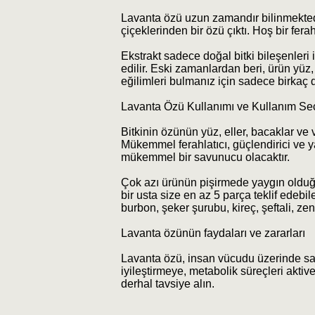
Lavanta özü uzun zamandır bilinmektedir
çiçeklerinden bir özü çıktı. Hoş bir fera
Ekstrakt sadece doğal bitki bileşenleri i
edilir. Eski zamanlardan beri, ürün yüz
eğilimleri bulmanız için sadece birkaç d
Lavanta Özü Kullanımı ve Kullanım Se
Bitkinin özünün yüz, eller, bacaklar ve
Mükemmel ferahlatıcı, güçlendirici ve yat
mükemmel bir savunucu olacaktır.
Çok azı ürünün pişirmede yaygın olduğunu
bir usta size en az 5 parça teklif edeb
burbon, şeker şurubu, kireç, şeftali, ze
Lavanta özünün faydaları ve zararları
Lavanta özü, insan vücudu üzerinde sakin
iyileştirmeye, metabolik süreçleri aktiv
derhal tavsiye alın.