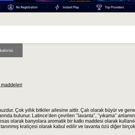
alorisi
 maddeleri
. Çok yıllık bitkiler ailesine aittir. Çalı olarak büyür ve genel
ında bulunur. Latince'den çevrilen "lavanta", "yıkama" anlamına
ta esas olarak banyolara aromatik bir katkı maddesi olarak kullanıl
anınmış kraliçesi olarak kabul edilir ve lavanta özü diğer birço