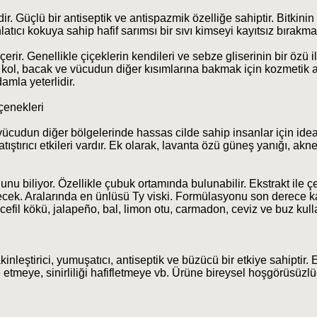
. Güçlü bir antiseptik ve antispazmik özelliğe sahiptir. Bitkinin
hlatıcı kokuya sahip hafif sarımsı bir sıvı kimseyi kayıtsız bırakma
çerir. Genellikle çiçeklerin kendileri ve sebze gliserinin bir özü i
, kol, bacak ve vücudun diğer kısımlarına bakmak için kozmetik a
amla yeterlidir.
çenekleri
 vücudun diğer bölgelerinde hassas cilde sahip insanlar için idea
ıştırıcı etkileri vardır. Ek olarak, lavanta özü güneş yanığı, akne
 biliyor. Özellikle çubuk ortamında bulunabilir. Ekstrakt ile çeş
ilecek. Aralarında en ünlüsü Ty viski. Formülasyonu son derece k
ncefil kökü, jalapeño, bal, limon otu, carmadon, ceviz ve buz kul
leştirici, yumuşatıcı, antiseptik ve büzücü bir etkiye sahiptir. 
e etmeye, sinirliliği hafifletmeye vb. Ürüne bireysel hoşgörüsüzl