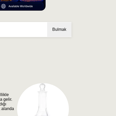
Bulmak
likle
 gelir.
dığı
k alanda