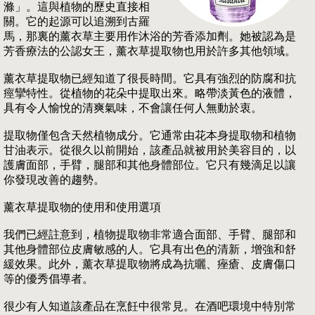
滌」。這與植物的歷史直接相
關。它的起源可以追溯到古羅
馬，那裏的薰衣草主要用作沐浴的芳香添加劑。她被認為是
芳香療法的公認女王，薰衣草提取物也用於許多其他領域。
薰衣草提取物已經知道了很長時間。它具有強烈的防腐和抗
痙攣特性。從植物的花朵中提取出來。略帶淡黃色的液體，
具有令人愉悅的清爽氣味，不會讓任何人無動於衷。
提取物僅包含天然植物成分。它通常由花本身提取物和植物
甘油表示。從很久以前開始，該產品就被用於美容目的，以
護膚面部，手臂，腿部和其他身體部位。它只有幾滴足以讓
你發現改善的趨勢。
薰衣草提取物的使用和使用選項
我們已經註意到，植物提取物非常適合面部、手臂、腿部和
其他身體部位皮膚敏感的人。它具有出色的清新，增強和舒
緩效果。此外，薰衣草提取物將成為抗曬、痤瘡、皮膚傷口
等的優秀倡導者。
很少有人知道該產品在烹飪中很常見。在酒吧環境中特別常