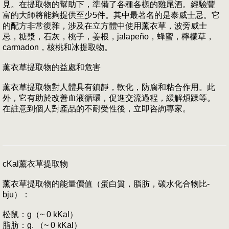
見。在提取物的幫助下，準備了各種各樣的雞尾酒。經驗豐
富的大師將能夠提供至少5件。其中最著名的是泰威士忌。它
的配方非常復雜，涉及在立方體中使用薰衣草，波旁威士
忌，糖漿，石灰，桃子，姜根，jalapeño，蜂蜜，檸檬草，
carmadon，核桃和冰提取物。
薰衣草提取物的益處和危害
薰衣草提取物對人體具有鎮靜，軟化，防腐和粘合作用。此
外，它有助於改善血液循環，促進交流過程，緩解煩躁等。
在註意到個人對產品的不耐受性後，立即咨詢專家。
cKal薰衣草提取物
薰衣草提取物的能量價值（蛋白質，脂肪，碳水化合物比-
bju）：
松鼠：g（~ 0 kKal）
脂肪：g. （~ 0 kKal）