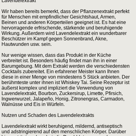
Lavendelextrakt
Wir haben bereits bemerkt, dass der Pflanzenextrakt perfekt
für Menschen mit empfindlicher Gesichtshaut, Armen,
Beinen und anderen Körperteilen geeignet ist. Es hat eine
hervorragende erfrischende, stärkende und beruhigende
Wirkung. Außerdem wird Lavendelextrakt ein wunderbarer
Beschützer im Kampf gegen Sonnenbrand, Akne,
Hautwunden usw. sein.
Nur wenige wissen, dass das Produkt in der Küche
verbreitet ist. Besonders häufig findet man ihn in einer
Barumgebung. Mit dem Extrakt werden die verschiedensten
Cocktails zubereitet. Ein erfahrener Meister kann Ihnen
diese in einer Menge von mindestens 5 Stück anbieten. Der
berühmteste unter ihnen ist Whiskey Tai. Seine Rezeptur ist
äußerst komplex und impliziert die Verwendung von
Lavendelextrakt, Bourbon, Zuckersirup, Limette, Pfirsich,
Ingwerwurzel, Jalapeño, Honig, Zitronengras, Carmadon,
Walnüsse und Eis in Würfeln.
Nutzen und Schaden des Lavendelextrakts
Lavendelextrakt wirkt beruhigend, mildernd, antiseptisch
und adstringierend auf den menschlichen Körper. Darüber