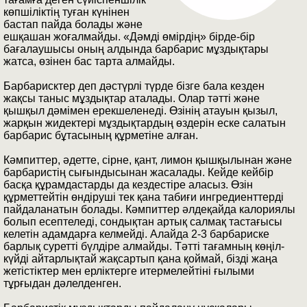
көпшіліктің туған күнінен
бастап пайда болады және
ешқашан жоғалмайды. «Дәмді өмірдің» бірде-бір
бағалаушысы оның алдында барбарис мұздықтары
жатса, өзінен бас тарта алмайды.
Барбарисктер деп дәстүрлі түрде бізге бала кезден
жақсы таныс мұздықтар аталады. Олар тәтті және
қышқыл дәмімен ерекшеленеді. Өзінің атауын қызыл,
жарқын жидектері мұздықтардың өздерін еске салатын
барбарис бұтасының құрметіне алған.
Кәмпиттер, әдетте, сірне, қант, лимон қышқылынан және
барбаристің сығындысынан жасалады. Кейде кейбір
басқа құрамдастарды да кездестіре аласыз. Өзін
құрметтейтін өндіруші тек қана табиғи ингредиенттерді
пайдаланатын болады. Кәмпиттер әлдеқайда калориялы
болып есептеледі, сондықтан артық салмақ тастағысы
келетін адамдарға келмейді. Алайда 2-3 барбариске
барлық суретті бүлдіре алмайды. Тәтті тағамның көңіл-
күйді айтарлықтай жақсартып қана қоймай, бізді жаңа
жетістіктер мен ерліктерге итермелейтіні ғылыми
тұрғыдан дәлелденген.