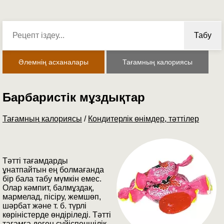
Табу
Әлемнің асханалары
Тағамның калориясы
Барбаристік мұздықтар
Тағамның калориясы
/
Кондитерлік өнімдер, тәттілер
Тәтті тағамдарды
ұнатпайтын ең болмағанда
бір бала табу мүмкін емес.
Олар кәмпит, балмұздақ,
мармелад, пісіру, жемшөп,
шәрбат және т. б. түрлі
көріністерде өндіріледі. Тәтті
тағамға деген сүйіспеншілік