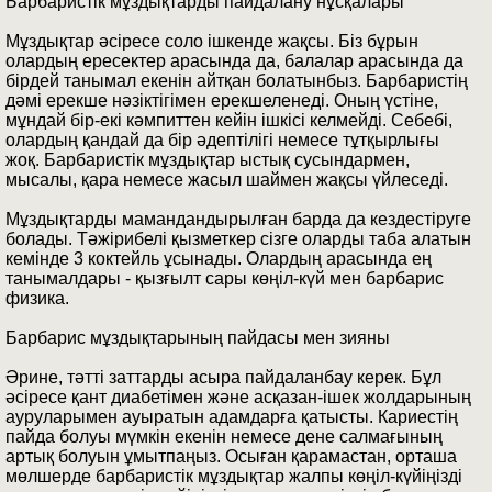
Барбаристік мұздықтарды пайдалану нұсқалары
Мұздықтар әсіресе соло ішкенде жақсы. Біз бұрын
олардың ересектер арасында да, балалар арасында да
бірдей танымал екенін айтқан болатынбыз. Барбаристің
дәмі ерекше нәзіктігімен ерекшеленеді. Оның үстіне,
мұндай бір-екі кәмпиттен кейін ішкісі келмейді. Себебі,
олардың қандай да бір әдептілігі немесе тұтқырлығы
жоқ. Барбаристік мұздықтар ыстық сусындармен,
мысалы, қара немесе жасыл шаймен жақсы үйлеседі.
Мұздықтарды мамандандырылған барда да кездестіруге
болады. Тәжірибелі қызметкер сізге оларды таба алатын
кемінде 3 коктейль ұсынады. Олардың арасында ең
танымалдары - қызғылт сары көңіл-күй мен барбарис
физика.
Барбарис мұздықтарының пайдасы мен зияны
Әрине, тәтті заттарды асыра пайдаланбау керек. Бұл
әсіресе қант диабетімен және асқазан-ішек жолдарының
ауруларымен ауыратын адамдарға қатысты. Кариестің
пайда болуы мүмкін екенін немесе дене салмағының
артық болуын ұмытпаңыз. Осыған қарамастан, орташа
мөлшерде барбаристік мұздықтар жалпы көңіл-күйіңізді