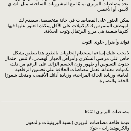
تتحد مصاصات البربري تمامًا مع المشروبات الساخنة، مثل الشاي
الأسود أو الأخضر.
يمكن العثور على المصاصات في حانة متخصصة. سيقدم لك
الموظف المتمرس 3 كوكتيلات على الأقل يمكنك العثور عليها فيها.
أكثرها شعبية هي مزاج البرتقال وتوت الحلاقة.
فوائد وأضرار حلوى التوت
لا يجب عليك إساءة استخدام الحلويات بالطبع. هذا ينطبق بشكل
خاص على مرضى السكري وأمراض الجهاز الهضمي. لا تنس احتمال
حدوث التسوس أو ظهور وزن الجسم الزائد. على الرغم من ذلك،
بكميات معتدلة، تعمل مصاصات الحلاقة على تحسين الرفاهية
العامة، وزيادة الحالة المزاجية، وزيادة أدائك الأقصى، ومنحك شعورًا
بالخفة والنضارة.
مصاصات البربري kCal
قيمة طاقة مصاصات البربري (نسبة البروتينات والدهون
والكربوهيدرات - جو):