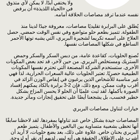
ولا يختفي أبدًا. لا يمكن لأي متذوق
في «الحياة اللذيذة» أن يرفض
نفسه عندما ترقد مصاصات الحلاقة أمامه.
يُطلق على البرابرة تقليديًا مصاصات، معروفة جيدًا لدينا منذ
الطفولة. تتميز بطعم حلو متواضع وفي نفس الوقت حمضي. حصل
العلاج على اسمه تكريما لشجيرة البربري، التي يشبه توتها الأحمر
الساطع في شكلها المصاصات نفسها.
تُصنع الحلويات، كقاعدة عامة، من دبس السكر والسكر وحمض
الستريك ومستخلص البربري. من حين لآخر، قد تجد بعض المكونات
الأخرى. ستستخدم الشركة المصنعة التي تحترم نفسها المكونات
الطبيعية حصريًا. تعتبر الحلويات عالية السعرات الحرارية، لذا فهي
غير مناسبة للأشخاص الذين يرغبون في إنقاص الوزن الزائد في
أقرب وقت ممكن. ومع ذلك، فإن 2-3 برابرة بالكاد يمكنهم إفساد
الصورة بأكملها. لقد ثبت علميًا أن الحلو لا يحسن المزاج بشكل
خطير فحسب، بل يشجعنا أيضًا على تحقيق إنجازات ومآثر جديدة.
خيارات لتناول مصاصات البربري
المصاصات جيدة بشكل خاص عند تناولها بمفردها. لقد لاحظنا سابقًا
أنها تحظى بشعبية متساوية بين البالغين والأطفال. يتميز طعم
البربري بحنان خاص. علاوة على ذلك، بعد بضع حلويات، لا أريد أن
أشرب على الإطلاق. الحقيقة هي أنه ليس لديهم أي نقر أو لزوجة.