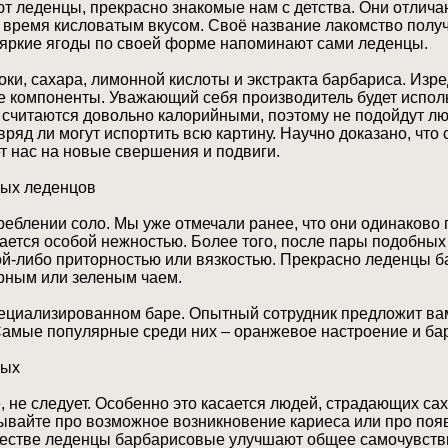
 леденцы, прекрасно знакомые нам с детства. Они отлича
 время кисловатым вкусом. Своё название лакомство полу
, яркие ягоды по своей форме напоминают сами леденцы.
токи, сахара, лимонной кислоты и экстракта барбариса. Изр
ие компоненты. Уважающий себя производитель будет испол
считаются довольно калорийными, поэтому не подойдут л
ряд ли могут испортить всю картину. Научно доказано, что 
т нас на новые свершения и подвиги.
вых леденцов
еблении соло. Мы уже отмечали ранее, что они одинаково п
чается особой нежностью. Более того, после пары подобных 
кой-либо приторностью или вязкостью. Прекрасно леденцы 
ерным или зеленым чаем.
ециализированном баре. Опытный сотрудник предложит вам 
Самые популярные среди них – оранжевое настроение и ба
вых
е, не следует. Особенно это касается людей, страдающих с
бывайте про возможное возникновение кариеса или про поя
ичестве леденцы барбарисовые улучшают общее самочувств