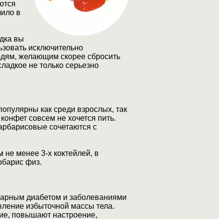
ются
чило в
едка вы
ьзовать исключительно
юдям, желающим скорее сбросить
сладкое не только серьезно
опулярны как среди взрослых, так
конфет совсем не хочется пить.
барбарисовые сочетаются с
не менее 3-х коктейлей, в
рбарис физ.
ахарным диабетом и заболеваниями
вление избыточной массы тела.
ие, повышают настроение,