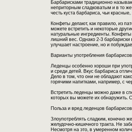
Барбарисками традиционно называют
неприторным сладковатым и в то же
честь куста барбариса, чьи красные
Конфеты делают, как правило, из па
можете встретить и некоторые друг
натуральные ингредиенты. Конфеты 
лишний вес. Однако 2-3 барбариски в
улучшает настроение, но и побуждае
Варианты употребления барбарисо
Леденцы особенно хороши при употр
и среди детей. Вкус барбариса отли
Дело в том, что они не обладают ка
горячими напитками, например, с ч
Встретить леденцы можно даже в сп
которых вы можете их обнаружить. 
Польза и вред леденцов барбарисо
Злоупотреблять сладким, конечно ж
желудочно-кишечного тракта. Не за
Несмотря на это, в умеренном кол