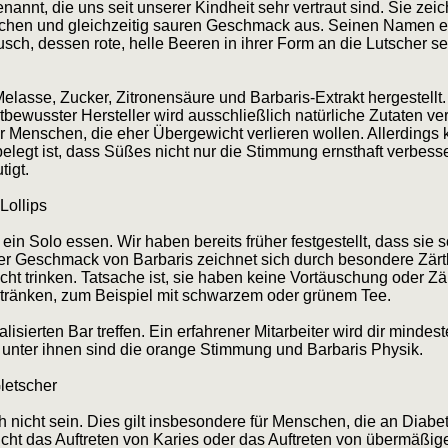
enannt, die uns seit unserer Kindheit sehr vertraut sind. Sie zei
lichen und gleichzeitig sauren Geschmack aus. Seinen Namen er
ch, dessen rote, helle Beeren in ihrer Form an die Lutscher se
lasse, Zucker, Zitronensäure und Barbaris-Extrakt hergestellt.
tbewusster Hersteller wird ausschließlich natürliche Zutaten v
für Menschen, die eher Übergewicht verlieren wollen. Allerdin
belegt ist, dass Süßes nicht nur die Stimmung ernsthaft verbes
igt.
Lollips
ein Solo essen. Wir haben bereits früher festgestellt, dass si
er Geschmack von Barbaris zeichnet sich durch besondere Zärtl
cht trinken. Tatsache ist, sie haben keine Vortäuschung oder Z
etränken, zum Beispiel mit schwarzem oder grünem Tee.
alisierten Bar treffen. Ein erfahrener Mitarbeiter wird dir minde
n unter ihnen sind die orange Stimmung und Barbaris Physik.
letscher
h nicht sein. Dies gilt insbesondere für Menschen, die an Dia
cht das Auftreten von Karies oder das Auftreten von übermäßi