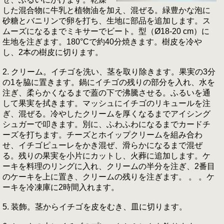
した混合物に牛乳と植物油を加え、混ぜる。緑豊かな泡に
砂糖とバニリンで卵を打ち、生地に部品を追加します。ス
ムーズになるまでミキサーでビート。型（Ø18-20 cm）に
生地を注ぎます。180°Cで約40分焼きます。樹皮を冷や
し、2本の樹皮に切ります。
2. クリーム。イチゴを洗い、茎を取り除きます。果実の3分
の1を脇に置きます。鍋にイチゴの残りの部分を入れ、水を
注ぎ、柔らかくなるまで蓋の下で沸騰させる。ふるいを通
して果実を拭きます。マッシュにイチゴのリキュールを注
ぎ、混ぜる。冷やしたクリームを厚くなるまでアイシング
シュガーで叩きます。別に、ふわふわになるまでカードチ
ーズを打ちます。チーズとホイップクリームを組み合わ
せ、イチゴピューレをかき混ぜ、滑らかになるまで混ぜ
る。残りの果実を小片にカットし、火葬に追加します。ケ
ーキを料理のリングに入れ、クリームの半分を注ぎ、2番目
のケーキを上に置き、クリームの残りを注ぎます。 。 。ケ
ーキを冷凍庫に2時間入れます。
5. 装飾。茎からイチゴを皮をむき、皿に切ります。