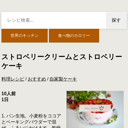
探す
世界のキッチン
食べ物のカロリー
ストロベリークリームとストロベリー
ケーキ
料理レシピ
/
おすすめ
/
自家製ケーキ
10人前
1日
1. パン生地。小麦粉をココア
とベーキングパウダーで混
ぜ、ふるいにかけます。乾燥