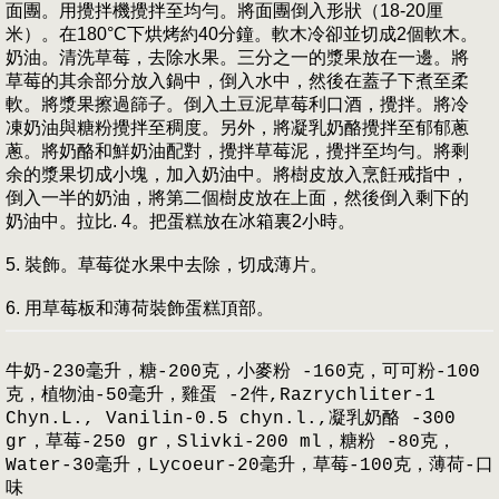
面團。用攪拌機攪拌至均勻。將面團倒入形狀（18-20厘
米）。在180°C下烘烤約40分鐘。軟木冷卻並切成2個軟木。
奶油。清洗草莓，去除水果。三分之一的漿果放在一邊。將
草莓的其余部分放入鍋中，倒入水中，然後在蓋子下煮至柔
軟。將漿果擦過篩子。倒入土豆泥草莓利口酒，攪拌。將冷
凍奶油與糖粉攪拌至稠度。另外，將凝乳奶酪攪拌至郁郁蔥
蔥。將奶酪和鮮奶油配對，攪拌草莓泥，攪拌至均勻。將剩
余的漿果切成小塊，加入奶油中。將樹皮放入烹飪戒指中，
倒入一半的奶油，將第二個樹皮放在上面，然後倒入剩下的
奶油中。拉比. 4。把蛋糕放在冰箱裏2小時。
5. 裝飾。草莓從水果中去除，切成薄片。
6. 用草莓板和薄荷裝飾蛋糕頂部。
牛奶-230毫升，糖-200克，小麥粉 -160克，可可粉-100
克，植物油-50毫升，雞蛋 -2件,Razrychliter-1
Chyn.L., Vanilin-0.5 chyn.l.,凝乳奶酪 -300
gr，草莓-250 gr，Slivki-200 ml，糖粉 -80克，
Water-30毫升，Lycoeur-20毫升，草莓-100克，薄荷-口
味