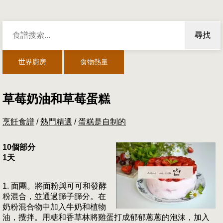
尋找
世界廚房
食物熱量
草莓奶油和草莓蛋糕
烹飪食譜
/
熱門精選
/
蛋糕是自制的
10個部分
1天
1. 面團。將面粉與可可和發酵
粉混合，並通過篩子篩分。在
奶粉混合物中加入牛奶和植物
油，攪拌。用糖和香草林將雞蛋打成郁郁蔥蔥的泡沫，加入