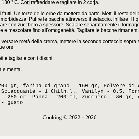
180 ° C. Corj raffreddare e tagliare in 2 corja.
frutti. Un terzo delle erbe da mettere da parte. Metti il resto del
la morbidezza. Pulire le bacche attraverso il setaccio. Infilare il l
dare con zucchero a spessore. Scalare separatamente il formagg
le e mescolare fino all'omogeneità. Tagliare le bacche rimanenti
 versare metà della crema, mettere la seconda corteccia sopra e r
due ore.
ti e tagliarle con i dischi.
la e menta.
200 gr, farina di grano - 160 gr, Polvere di 
 Sciacquante - 1 Chiln.l., Vanilyn - 0.5, For
 - 250 gr, Panna - 200 ml, Zucchero - 80 gr, 
 - gusto
Cooking © 2022 - 2026