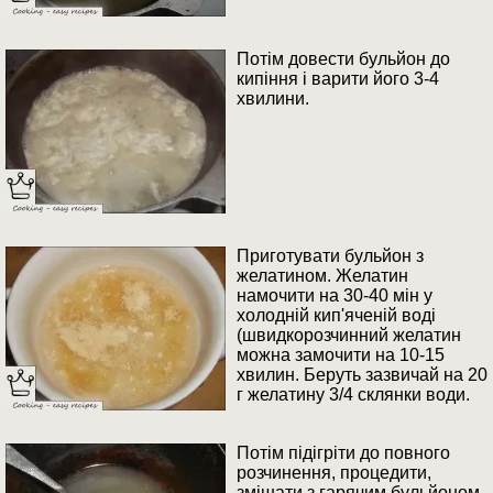
Потім довести бульйон до
кипіння і варити його 3-4
хвилини.
Приготувати бульйон з
желатином. Желатин
намочити на 30-40 мін у
холодній кип'яченій воді
(швидкорозчинний желатин
можна замочити на 10-15
хвилин. Беруть зазвичай на 20
г желатину 3/4 склянки води.
Потім підігріти до повного
розчинення, процедити,
змішати з гарячим бульйоном.