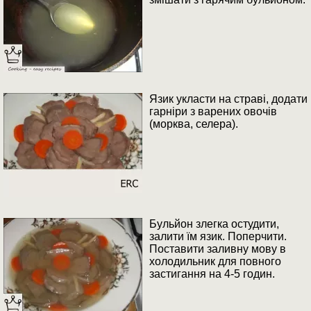
Язик укласти на страві, додати
гарніри з варених овочів
(морква, селера).
Бульйон злегка остудити,
залити їм язик. Поперчити.
Поставити заливну мову в
холодильник для повного
застигання на 4-5 годин.