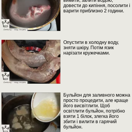
вимити, залити водою,
довести до кипіння, посолити і
варити приблизно 2 години.
Опустити в холодну воду,
зняти шкіру. Потім язик
нарізати кружечками.
Бульйон для заливного можна
просто процедити, але краще
його висвітлити. Щоб
освітлити бульйон, потрібно
взяти 1 білок, злегка його
збити і вилити в гарячий
бульйон.