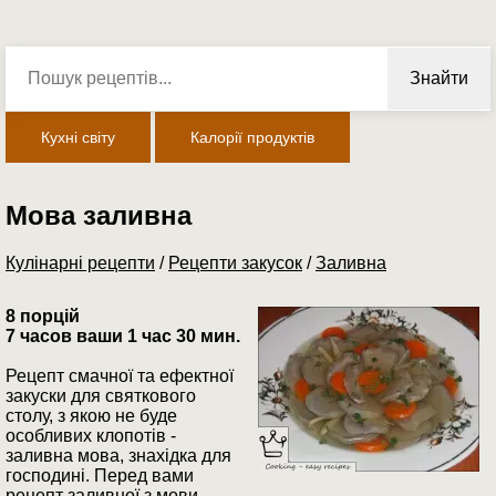
Знайти
Кухні світу
Калорії продуктів
Мова заливна
Кулінарні рецепти
/
Рецепти закусок
/
Заливна
8 порцій
7 часов ваши 1 час 30 мин.
Рецепт смачної та ефектної
закуски для святкового
столу, з якою не буде
особливих клопотів -
заливна мова, знахідка для
господині. Перед вами
рецепт заливної з мови.