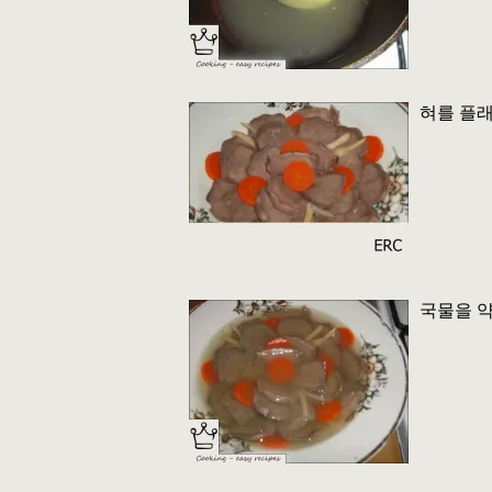
혀를 플래
국물을 약