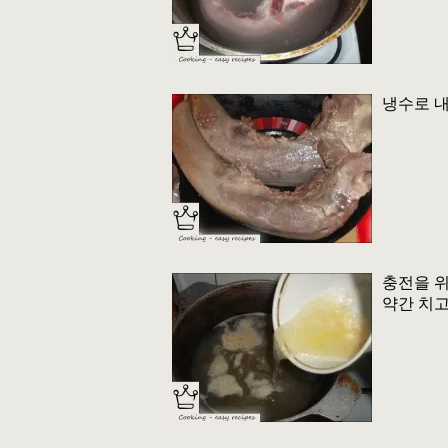
냉수로 내
충전을 위
약간 치고