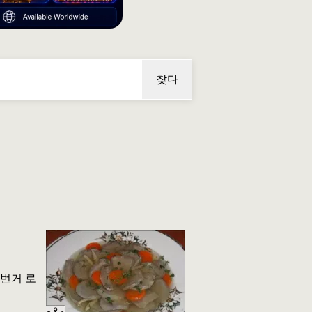
찾다
번거 로