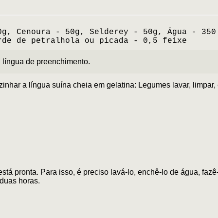
0g, Cenoura - 50g, Selderey - 50g, Água - 350
rde de petralhola ou picada - 0,5 feixe
a língua de preenchimento.
nhar a língua suína cheia em gelatina: Legumes lavar, limpar,
está pronta. Para isso, é preciso lavá-lo, enchê-lo de água, fazê-
 duas horas.