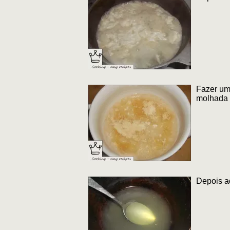
Fazer um 
molhada 
Depois aq