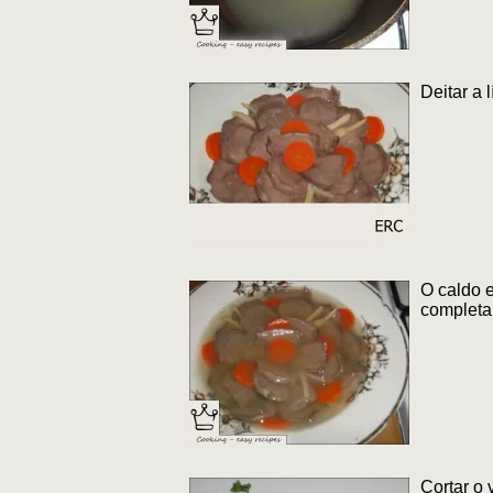
Deitar a 
O caldo e
completa
Cortar o 