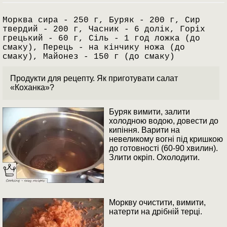
Морква сира - 250 г, Буряк - 200 г, Сир
твердий - 200 г, Часник - 6 долік, Горіх
грецький - 60 г, Сіль - 1 год ложка (до
смаку), Перець - на кінчику ножа (до
смаку), Майонез - 150 г (до смаку)
Продукти для рецепту. Як приготувати салат
«Коханка»?
Буряк вимити, залити
холодною водою, довести до
кипіння. Варити на
невеликому вогні під кришкою
до готовності (60-90 хвилин).
Злити окріп. Охолодити.
Моркву очистити, вимити,
натерти на дрібній терці.