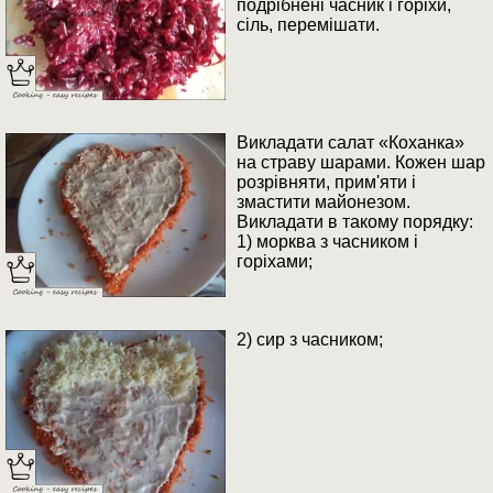
подрібнені часник і горіхи,
сіль, перемішати.
Викладати салат «Коханка»
на страву шарами. Кожен шар
розрівняти, прим'яти і
змастити майонезом.
Викладати в такому порядку:
1) морква з часником і
горіхами;
2) сир з часником;