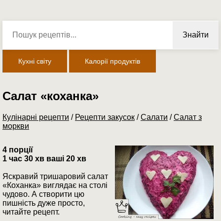
Знайти
Кухні світу
Калорії продуктів
Салат «коханка»
Кулінарні рецепти
/
Рецепти закусок
/
Салати
/
Салат з
моркви
4 порції
1 час 30 хв ваші 20 хв
Яскравий тришаровий салат
«Коханка» виглядає на столі
чудово. А створити цю
пишність дуже просто,
читайте рецепт.