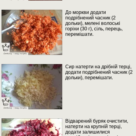
До моркви додати
подрібнений часник (2
дольки), мелені волоські
горіхи (30 г), сіль, перець,
перемішати.
Сир натерти на дрібній терці,
додати подрібнений часник (2
дольки), перемішати.
Відварений буряк очистити,
натерти на крупній терці,
додати залишилися