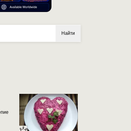
Найти
епие