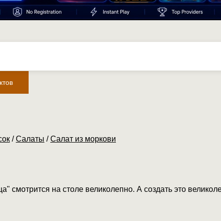
ктов
сок
/
Салаты
/
Салат из моркови
" смотрится на столе великолепно. А создать это великол