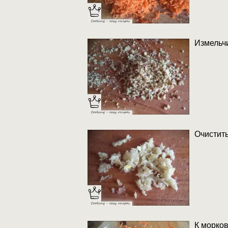
Измельчи
Очистить
К морков