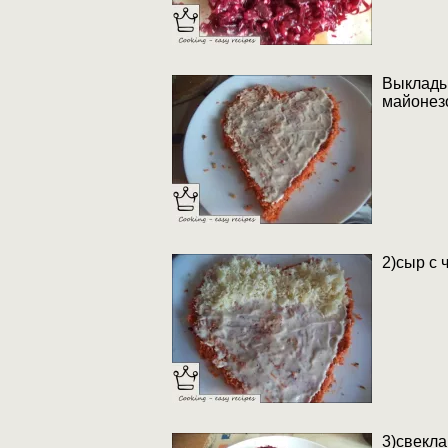
Выклады
майонезо
2)сыр с 
3)свекла