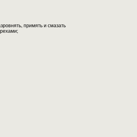
ровнять, примять и смазать
орехами;