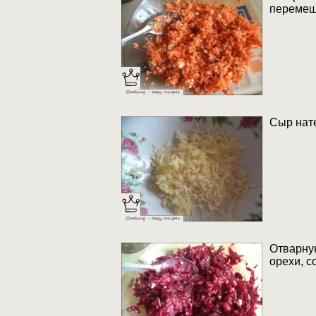
перемеш
Сыр нате
Отварную
орехи, с