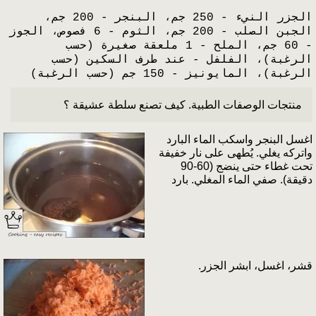
الجزر النيء - 250 جم، البنجر - 200 جم،
الجبن الصلب - 200 جم، الثوم - 6 فصوص، الجوز
- 60 جم، الملح - 1 ملعقة صغيرة (حسب
الرغبة)، الفلفل - عند طرف السكين (حسب
الرغبة)، المايونيز - 150 جم (حسب الرغبة)
منتجات الوصفات الطبية. كيف تصنع سلطة عشيقة ؟
اغسل البنجر واسكب الماء البارد
واتركه يغلي. يُطهى على نار خفيفة
تحت غطاء حتى ينضج (60-90
دقيقة). صفي الماء المغلي. بارد
قشر، اغسل، ابشر الجزر.