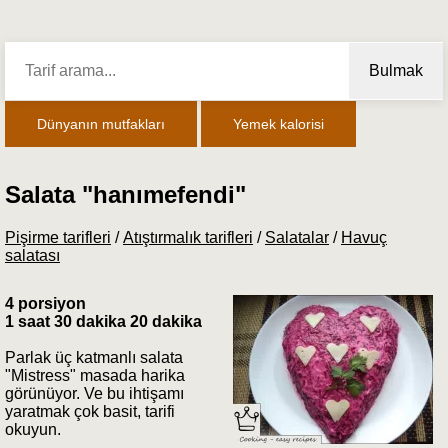
Bulmak
Dünyanın mutfakları
Yemek kalorisi
Salata "hanımefendi"
Pişirme tarifleri
/
Atıştırmalık tarifleri
/
Salatalar
/
Havuç
salatası
4 porsiyon
1 saat 30 dakika 20 dakika
Parlak üç katmanlı salata
"Mistress" masada harika
görünüyor. Ve bu ihtişamı
yaratmak çok basit, tarifi
okuyun.