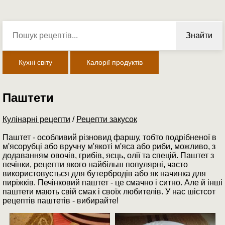
Знайти
Кухні світу
Калорії продуктів
Паштети
Кулінарні рецепти
/
Рецепти закусок
Паштет - особливий різновид фаршу, тобто подрібненої в
м'ясорубці або вручну м'якоті м'яса або риби, можливо, з
додаванням овочів, грибів, яєць, олії та спецій. Паштет з
печінки, рецепти якого найбільш популярні, часто
використовується для бутербродів або як начинка для
пиріжків. Печінковий паштет - це смачно і ситно. Але й інші
паштети мають свій смак і своїх любителів. У нас шістсот
рецептів паштетів - вибирайте!