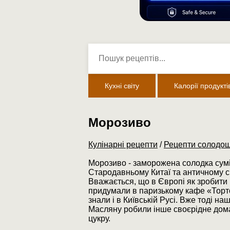
Кухні світу
Калорії продукті
Морозиво
Кулінарні рецепти
/
Рецепти солодощ
Морозиво - заморожена солодка сумі
Стародавньому Китаї та античному с
Вважається, що в Європі як зробити
придумали в паризькому кафе «Тортон
знали і в Київській Русі. Вже тоді 
Масляну робили інше своєрідне дома
цукру.