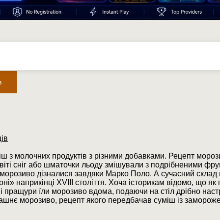
в
ів
ш з молочних продуктів з різними добавками. Рецепт мороз
віті сніг або шматочки льоду змішували з подрібненими фру
 морозиво дізналися завдяки Марко Поло. А сучасний склад
і» наприкінці XVIII століття. Хоча історикам відомо, що як
наші пращури їли морозиво вдома, подаючи на стіл дрібно на
шнє морозиво, рецепт якого передбачав суміш із заморожен