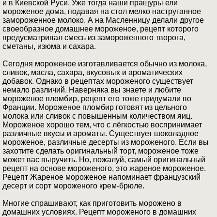
и в Киевской Руси. Уже тогда наши пращуры ели
мороженое дома, подавая на стол мелко наструганное
замороженное молоко. А на Масленницу делали другое
своеобразное домашнее мороженое, рецепт которого
предусматривал смесь из замороженного творога,
сметаны, изюма и сахара.
Сегодня мороженое изготавливается обычно из молока,
сливок, масла, сахара, вкусовых и ароматических
добавок. Однако в рецептах мороженого существует
немало различий. Наверняка вы знаете и любите
мороженое пломбир, рецепт его тоже придумали во
Франции. Мороженое пломбир готовят из цельного
молока или сливок с повышенным количеством яиц.
Мороженое хорошо тем, что с лёгкостью воспринимает
различные вкусы и ароматы. Существует шоколадное
мороженое, различные десерты из мороженого. Если вы
захотите сделать оригинальный торт, мороженое тоже
может вас выручить. Но, пожалуй, самый оригинальный
рецепт на основе мороженого, это жареное мороженое.
Рецепт Жареное мороженое напоминает французский
десерт и сорт мороженого крем-брюле.
Многие спрашивают, как приготовить морожено в
домашних условиях. Рецепт мороженого в домашних